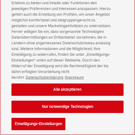
Erlebnis zu bieten und Inhalte oder Funktionen den
jeweiligen Präferenzen und Interessen anzupassen. Hierzu
gehört auch die Erstellung von Profilen, um unser Angebot
möglichst komfortabel und zielgruppengerecht zu
tesafilm transparent Office-Box 57371
gestalten und unsere Marketingaktivitäten zu unterstützen.
Ferner willigen Sie ein, dass vorgenannte Technologien
transparent
Datenübermittlungen an Drittanbieter vornehmen, die in
33 m x 15 mm, 10er-Office-Box
Ländern ohne angemessenes Datenschutzniveau ansässig
ab 1,01 € pro Stück, inkl. USt.
sind. Weitere Informationen und die Möglichkeit, Ihre
Einwilligung zu widerrufen, finden Sie unter „Einwilligungs-
Einstellungen“ unten auf dieser Webseite. Durch den
Widerruf der Einwilligung wird die Rechtmäßigkeit der bis
dahin erfolgten Verarbeitung nicht
berührt
Datenschutzerklärung
Impressum
Alle akzeptieren
Nur notwendige Technologien
2)
10,09 €
Einwilligungs-Einstellungen
Sofort lieferbar