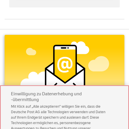
Einwilligung zu Datenerhebung und
-übermittlung
Mit Klick auf „Alle akzeptieren” willigen Sie ein, dass die
Deutsche Post AG alle Technologien verwenden und Daten
Abonnieren Sie unseren Newsletter
auf Ihrem Endgerät speichern und auslesen darf. Diese
Technologien ermöglichen es, personenbezogene
Immer informiert über exklusive Angebote und
Auswertungen zu Besuchen und Nutzung unserer