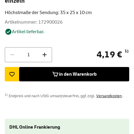
einzeln
Höchstmaße der Sendung: 35 x 25 x 10 cm
Artikelnummer: 172900026
Artikel lieferbar.
Menge
1)
4,19 €
in den Warenkorb
1)
Endpreis und nach UStG umsatzsteuerfrei, ggf. zzgl.
Versandkosten
.
DHL Online Frankierung