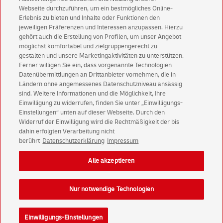
Aktionen - jetzt mit Vorteil
Webseite durchzuführen, um ein bestmögliches Online-
Erlebnis zu bieten und Inhalte oder Funktionen den
Privatkunden
sichern sich einen
5 € Gutschein
jeweiligen Präferenzen und Interessen anzupassen. Hierzu
für POSTSCAN!
gehört auch die Erstellung von Profilen, um unser Angebot
Geschäftskunden
erhalten einen
5 € Gutschein
möglichst komfortabel und zielgruppengerecht zu
gestalten und unsere Marketingaktivitäten zu unterstützen.
für Briefmarke individuell!
Ferner willigen Sie ein, dass vorgenannte Technologien
Datenübermittlungen an Drittanbieter vornehmen, die in
Ländern ohne angemessenes Datenschutzniveau ansässig
Zur Newsletter-Anmeldung
sind. Weitere Informationen und die Möglichkeit, Ihre
Einwilligung zu widerrufen, finden Sie unter „Einwilligungs-
Einstellungen“ unten auf dieser Webseite. Durch den
Widerruf der Einwilligung wird die Rechtmäßigkeit der bis
dahin erfolgten Verarbeitung nicht
© Thu Aug 06 20:58:27 CEST 2026 Deutsche Post AG
berührt
Datenschutzerklärung
Impressum
Impressum
Datenschutz
Alle akzeptieren
Einwilligungs-Einstellungen
Rechtliche Hinweise
Barrierefreiheit
Nur notwendige Technologien
Einwilligungs-Einstellungen