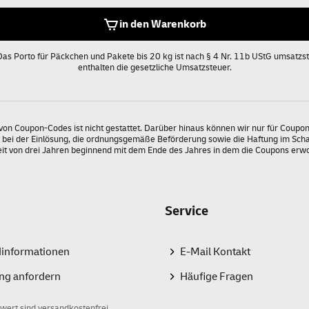
in den Warenkorb
 Das Porto für Päckchen und Pakete bis 20 kg ist nach § 4 Nr. 11b UStG umsatzste
enthalten die gesetzliche Umsatzsteuer.
von Coupon-Codes ist nicht gestattet. Darüber hinaus können wir nur für Coupo
t bei der Einlösung, die ordnungsgemäße Beförderung sowie die Haftung im Schad
eit von drei Jahren beginnend mit dem Ende des Jahres in dem die Coupons er
Service
dinformationen
E-Mail Kontakt
ng anfordern
Häufige Fragen
wert sind versandkostenfrei.