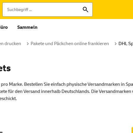
Büro
Sammeln
n drucken
Pakete und Päckchen online frankieren
DHL Sp
ets
€ pro Marke. Bestellen Sie einfach physische Versandmarken in Sp
kete für den Versand innerhalb Deutschlands. Die Versandmarken
eschickt.
ng