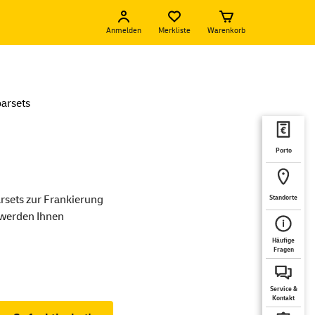
Anmelden
Merkliste
Warenkorb
arsets
Porto
arsets zur Frankierung
Standorte
 werden Ihnen
Häufige
Fragen
Service &
Kontakt