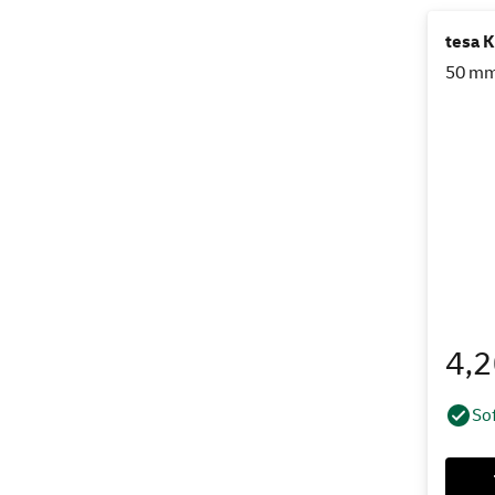
tesa 
50 mm 
4,
Sof