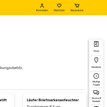
Anmelden
Merkliste
Warenkorb
Porto
ackungzubehör.
Standorte
Häufige
Fragen
Service &
tift
Läufer Briefmarkenanfeuchter
Kontakt
Durchmesser 8,5 cm