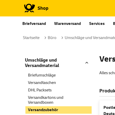
Briefversand
Warenversand
Services
Startseite
Büro
Umschläge und Versandmate
Ver
Umschläge und
Versandmaterial
Alles sc
Briefumschläge
Versandtaschen
DHL Packsets
Produk
Versandkartons und
Versandboxen
Postle
Versandzubehör
Deuts