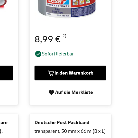
2)
8,99 €
Sofort lieferbar
b
in den Warenkorb
Auf die Merkliste
uare
Deutsche Post Packband
),
transparent, 50 mm x 66 m (B x L)