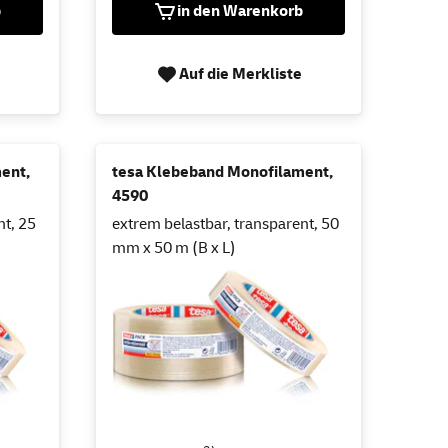
b
in den Warenkorb
Auf die Merkliste
ent,
tesa Klebeband Monofilament,
4590
nt, 25
extrem belastbar, transparent, 50
mm x 50 m (B x L)