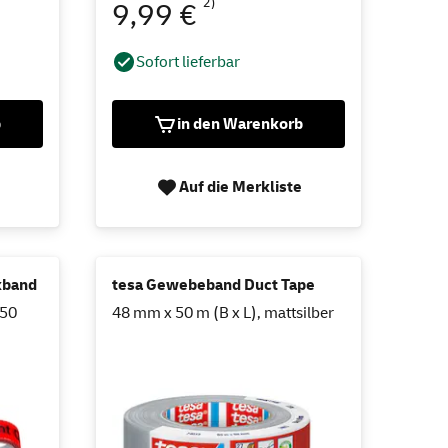
2)
9,99 €
Sofort lieferbar
b
in den Warenkorb
Auf die Merkliste
kband
tesa Gewebeband Duct Tape
 50
48 mm x 50 m (B x L), mattsilber