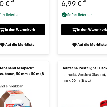
2)
2)
80 €
6,99 €
ort lieferbar
Sofort lieferbar
in den Warenkorb
in den Warenkor
Auf die Merkliste
Auf die Merkliste
Klebeband tesapack®
Deutsche Post Signal-Pac
s, braun, 50 mm x 50 m (B
bedruckt, Vorsicht Glas, rot,
mm x 66 m (B x L)
nd einreißbar