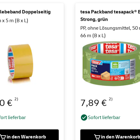
Klebeband Doppelseitig
tesa Packband tesapack® 
Strong, grün
x 5 m (B x L)
PP, ohne Lösungsmittel, 50
66 m (B x L)
2)
2)
20 €
7,89 €
ort lieferbar
Sofort lieferbar
in den Warenkorb
in den Warenkor