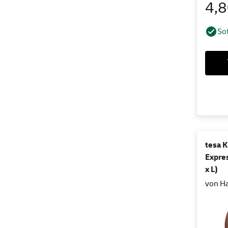
4,
Sof
tesa 
Expres
x L)
von Ha