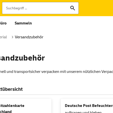
Büro
Sammeln
rial
Versandzubehör
sandzubehör
hnell und transportsicher verpacken mit unserem nützlichen Verp
tübersicht
itzahlenkarte
Deutsche Post Befeuchters
chland
auftragen und kleben