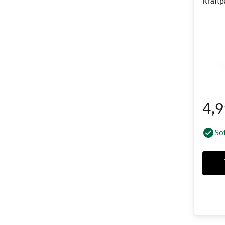
Kraftp
4,
Sof