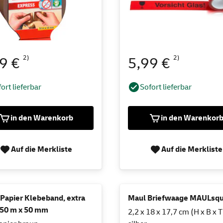
2)
2)
49 €
5,99 €
ort lieferbar
Sofort lieferbar
in den Warenkorb
in den Warenkor
Auf die Merkliste
Auf die Merkliste
Papier Klebeband, extra
Maul Briefwaage MAULsq
 50 m x 50 mm
2,2 x 18 x 17,7 cm (H x B x T