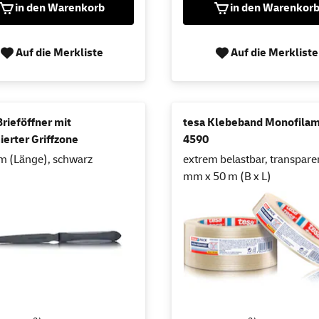
in den Warenkorb
in den Warenkor
Auf die Merkliste
Auf die Merkliste
rieföffner mit
tesa Klebeband Monofilam
erter Griffzone
4590
m (Länge), schwarz
extrem belastbar, transpare
mm x 50 m (B x L)