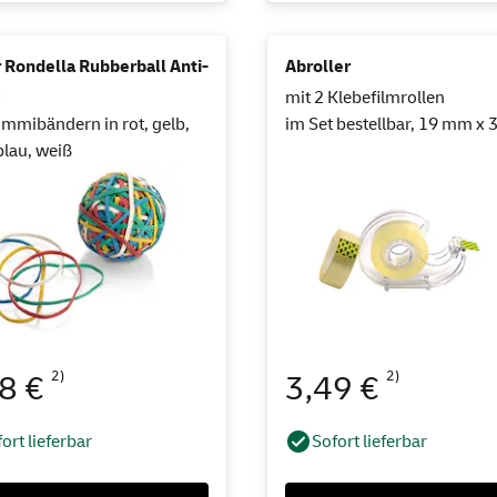
 Rondella Rubberball Anti-
Abroller
s
mit 2 Klebefilmrollen
mmibändern in rot, gelb,
im Set bestellbar, 19 mm x 
blau, weiß
2)
2)
78 €
3,49 €
ort lieferbar
Sofort lieferbar