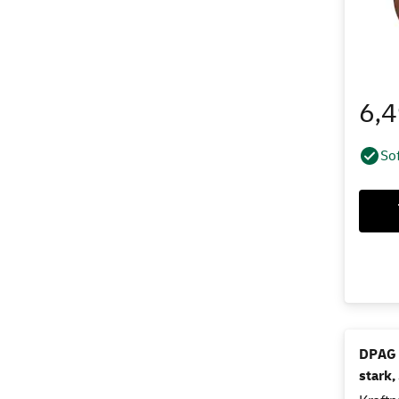
6,
Sof
DPAG 
stark,