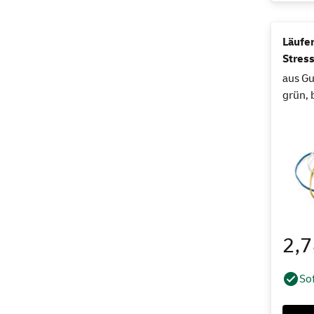
Läufer
Stres
aus Gu
grün, 
2,
Sof