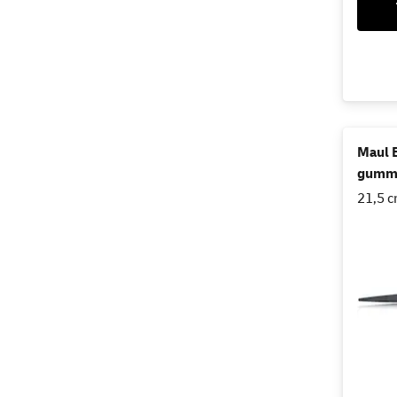
Maul B
gummi
21,5 c