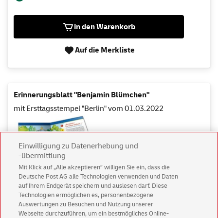
in den Warenkorb
Auf die Merkliste
Erinnerungsblatt "Benjamin Blümchen"
mit Ersttagsstempel "Berlin" vom 01.03.2022
Einwilligung zu Datenerhebung und
-übermittlung
Mit Klick auf „Alle akzeptieren” willigen Sie ein, dass die
Deutsche Post AG alle Technologien verwenden und Daten
auf Ihrem Endgerät speichern und auslesen darf. Diese
Technologien ermöglichen es, personenbezogene
Auswertungen zu Besuchen und Nutzung unserer
2)
6,95 €
Webseite durchzuführen, um ein bestmögliches Online-