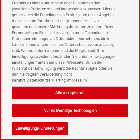
Erlebnis zu bieten und Inhalte oder Funktionen den
jeweiligen Präferenzen und Interessen anzupassen. Hierzu
Sofort lieferbar
gehört auch die Erstellung von Profilen, um unser Angebot
möglichst komfortabel und zielgruppengerecht zu
gestalten und unsere Marketingaktivitäten zu unterstützen.
in den Warenkorb
Ferner willigen Sie ein, dass vorgenannte Technologien
Datenübermittlungen an Drittanbieter vornehmen, die in
Ländern ohne angemessenes Datenschutzniveau ansässig
Auf die Merkliste
sind. Weitere Informationen und die Möglichkeit, Ihre
Einwilligung zu widerrufen, finden Sie unter „Einwilligungs-
Einstellungen“ unten auf dieser Webseite. Durch den
Widerruf der Einwilligung wird die Rechtmäßigkeit der bis
Moses Beachball
dahin erfolgten Verarbeitung nicht
berührt
Datenschutzerklärung
Impressum
ab 8 Jahre
Alle akzeptieren
Nur notwendige Technologien
Einwilligungs-Einstellungen