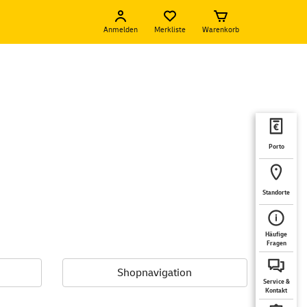
Anmelden
Merkliste
Warenkorb
Porto
Standorte
Häufige
Fragen
Shopnavigation
Service &
Kontakt