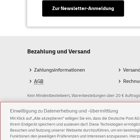
Zur Newsletter-Anmeldung
Bezahlung und Versand
Zahlungsinformationen
Versan
AGB
Rechnu
Kein Mindestbestellwert, Warenbestellungen über 20 € Auftrags
Einwilligung zu Datenerhebung und -übermittlung
Z
Mit Klick auf „Alle akzeptieren” willigen Sie ein, dass die Deutsche Post 
a
Ihrem Endgerät speichern und auslesen darf. Diese Technologien ermögl
Besuchen und Nutzung unserer Webseite durchzuführen, um ein bestmöglic
h
Funktionen den jeweiligen Präferenzen und Interessen anzupassen. Hierzu 