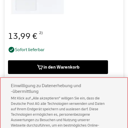
2)
13,99 €
Sofort lieferbar
in den Warenkorb
Auf die Merkliste
Einwilligung zu Datenerhebung und
-übermittlung
Mit Klick auf „Alle akzeptieren” willigen Sie ein, dass die
Deutsche Post AG alle Technologien verwenden und Daten
Elco Briefumschläge Office Box, Format: DIN C6, ohne
auf Ihrem Endgerät speichern und auslesen darf. Diese
Fenster, 200 Stück
Technologien ermöglichen es, personenbezogene
Auswertungen zu Besuchen und Nutzung unserer
haftklebend, Grammatur: 80 g/m², hochweiß
Webseite durchzuführen, um ein bestmögliches Online-