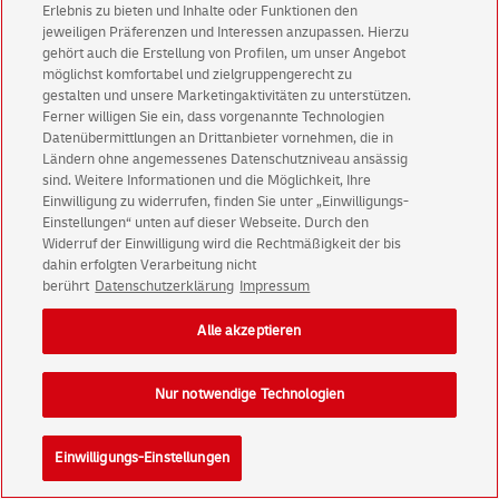
Erlebnis zu bieten und Inhalte oder Funktionen den
jeweiligen Präferenzen und Interessen anzupassen. Hierzu
gehört auch die Erstellung von Profilen, um unser Angebot
möglichst komfortabel und zielgruppengerecht zu
gestalten und unsere Marketingaktivitäten zu unterstützen.
Ferner willigen Sie ein, dass vorgenannte Technologien
Datenübermittlungen an Drittanbieter vornehmen, die in
Ländern ohne angemessenes Datenschutzniveau ansässig
sind. Weitere Informationen und die Möglichkeit, Ihre
Einwilligung zu widerrufen, finden Sie unter „Einwilligungs-
2)
14,99 €
Einstellungen“ unten auf dieser Webseite. Durch den
Widerruf der Einwilligung wird die Rechtmäßigkeit der bis
dahin erfolgten Verarbeitung nicht
Sofort lieferbar
berührt
Datenschutzerklärung
Impressum
Alle akzeptieren
in den Warenkorb
Auf die Merkliste
Nur notwendige Technologien
Einwilligungs-Einstellungen
Elco Briefumschläge Office Box, Format: DIN C6/5,