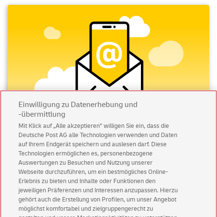
Einwilligung zu Datenerhebung und
-übermittlung
Mit Klick auf „Alle akzeptieren” willigen Sie ein, dass die
Deutsche Post AG alle Technologien verwenden und Daten
Abonnieren Sie unseren Newsletter
auf Ihrem Endgerät speichern und auslesen darf. Diese
Technologien ermöglichen es, personenbezogene
Immer informiert über exklusive Angebote und
Auswertungen zu Besuchen und Nutzung unserer
Aktionen - jetzt mit Vorteil
Webseite durchzuführen, um ein bestmögliches Online-
Erlebnis zu bieten und Inhalte oder Funktionen den
Privatkunden
sichern sich einen
5 € Gutschein
jeweiligen Präferenzen und Interessen anzupassen. Hierzu
für POSTSCAN!
gehört auch die Erstellung von Profilen, um unser Angebot
Geschäftskunden
erhalten einen
5 € Gutschein
möglichst komfortabel und zielgruppengerecht zu