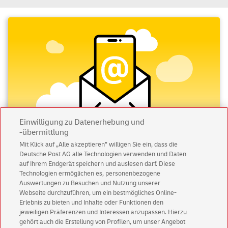
Einwilligung zu Datenerhebung und
-übermittlung
Mit Klick auf „Alle akzeptieren” willigen Sie ein, dass die
Deutsche Post AG alle Technologien verwenden und Daten
Abonnieren Sie unseren Newsletter
auf Ihrem Endgerät speichern und auslesen darf. Diese
Technologien ermöglichen es, personenbezogene
Immer informiert über exklusive Angebote und
Auswertungen zu Besuchen und Nutzung unserer
Aktionen - jetzt mit Vorteil
Webseite durchzuführen, um ein bestmögliches Online-
Erlebnis zu bieten und Inhalte oder Funktionen den
Privatkunden
sichern sich einen
5 € Gutschein
jeweiligen Präferenzen und Interessen anzupassen. Hierzu
für POSTSCAN!
gehört auch die Erstellung von Profilen, um unser Angebot