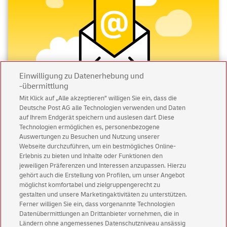
Einwilligung zu Datenerhebung und
-übermittlung
Mit Klick auf „Alle akzeptieren” willigen Sie ein, dass die
Deutsche Post AG alle Technologien verwenden und Daten
Abonnieren Sie unseren Newsletter
auf Ihrem Endgerät speichern und auslesen darf. Diese
Technologien ermöglichen es, personenbezogene
Immer informiert über exklusive Angebote und
Auswertungen zu Besuchen und Nutzung unserer
Aktionen - jetzt mit Vorteil
Webseite durchzuführen, um ein bestmögliches Online-
Erlebnis zu bieten und Inhalte oder Funktionen den
Privatkunden
sichern sich einen
5 € Gutschein
jeweiligen Präferenzen und Interessen anzupassen. Hierzu
für POSTSCAN!
gehört auch die Erstellung von Profilen, um unser Angebot
Geschäftskunden
erhalten einen
5 € Gutschein
möglichst komfortabel und zielgruppengerecht zu
gestalten und unsere Marketingaktivitäten zu unterstützen.
für Briefmarke individuell!
Ferner willigen Sie ein, dass vorgenannte Technologien
Datenübermittlungen an Drittanbieter vornehmen, die in
Ländern ohne angemessenes Datenschutzniveau ansässig
Zur Newsletter-Anmeldung