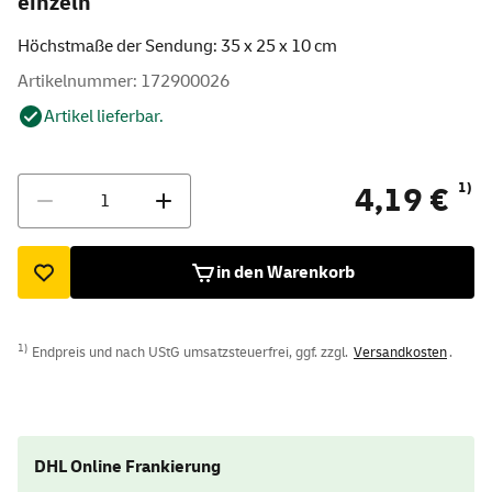
einzeln
Höchstmaße der Sendung: 35 x 25 x 10 cm
Artikelnummer: 172900026
Artikel lieferbar.
Menge
1)
4,19 €
in den Warenkorb
1)
Endpreis und nach UStG umsatzsteuerfrei, ggf. zzgl.
Versandkosten
.
DHL Online Frankierung