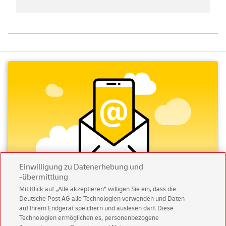
Einwilligung zu Datenerhebung und
-übermittlung
Mit Klick auf „Alle akzeptieren” willigen Sie ein, dass die
Abonnieren Sie unseren Newsletter
Deutsche Post AG alle Technologien verwenden und Daten
auf Ihrem Endgerät speichern und auslesen darf. Diese
Technologien ermöglichen es, personenbezogene
Immer informiert über exklusive Angebote und