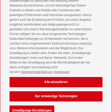
Auswertungen zu Besuchen und Nutzung unserer
Aktionen - jetzt mit Vorteil
Webseite durchzuführen, um ein bestmögliches Online-
Privatkunden
sichern sich einen
5 € Gutschein
Erlebnis zu bieten und Inhalte oder Funktionen den
jeweiligen Präferenzen und Interessen anzupassen. Hierzu
für POSTSCAN!
gehört auch die Erstellung von Profilen, um unser Angebot
Geschäftskunden
erhalten einen
5 € Gutschein
möglichst komfortabel und zielgruppengerecht zu
für Briefmarke individuell!
gestalten und unsere Marketingaktivitäten zu unterstützen.
Ferner willigen Sie ein, dass vorgenannte Technologien
Datenübermittlungen an Drittanbieter vornehmen, die in
Zur Newsletter-Anmeldung
Ländern ohne angemessenes Datenschutzniveau ansässig
sind. Weitere Informationen und die Möglichkeit, Ihre
Einwilligung zu widerrufen, finden Sie unter „Einwilligungs-
Einstellungen“ unten auf dieser Webseite. Durch den
Widerruf der Einwilligung wird die Rechtmäßigkeit der bis
dahin erfolgten Verarbeitung nicht
© Sat Aug 08 08:57:44 CEST 2026 Deutsche Post AG
berührt
Datenschutzerklärung
Impressum
Impressum
Datenschutz
Einwilligungs-Einstellungen
Rechtliche Hinweise
Alle akzeptieren
Barrierefreiheit
Nur notwendige Technologien
Einwilligungs-Einstellungen