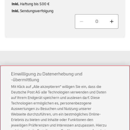
Inkl.
Haftung bis 500 €
Inkl.
Sendungsverfolgung
Menge
Anzahl
0
Einwilligung zu Datenerhebung und
-übermittlung
Ersparnis
0,00 €
Mit Klick auf „Alle akzeptieren” willigen Sie ein, dass die
Deutsche Post AG alle Technologien verwenden und Daten
Gesamtsumme
0,00 €
auf Ihrem Endgerät speichern und auslesen darf. Diese
Technologien ermöglichen es, personenbezogene
Auswertungen zu Besuchen und Nutzung unserer
Webseite durchzuführen, um ein bestmögliches Online-
in den Warenkorb
Erlebnis zu bieten und Inhalte oder Funktionen den
Alle Preise sind Endpreise. Das Porto für Päckchen und Pakete bis 20 kg
jeweiligen Präferenzen und Interessen anzupassen. Hierzu
ist nach § 4 Nr. 11b UStG umsatzsteuerfrei. Alle übrigen Preise enthalten