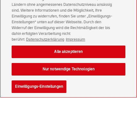
Aktionen - jetzt mit Vorteil
Ländern ohne angemessenes Datenschutzniveau ansässig
Privatkunden
sichern sich einen
5 € Gutschein
sind. Weitere Informationen und die Möglichkeit, Ihre
für POSTSCAN!
Einwilligung zu widerrufen, finden Sie unter „Einwilligungs-
Einstellungen“ unten auf dieser Webseite. Durch den
Geschäftskunden
erhalten einen
5 € Gutschein
Widerruf der Einwilligung wird die Rechtmäßigkeit der bis
für Briefmarke individuell!
dahin erfolgten Verarbeitung nicht
berührt
Datenschutzerklärung
Impressum
Zur Newsletter-Anmeldung
Alle akzeptieren
Nur notwendige Technologien
© Mon Aug 10 14:10:56 CEST 2026 Deutsche Post AG
Einwilligungs-Einstellungen
Impressum
Datenschutz
Einwilligungs-Einstellungen
Rechtliche Hinweise
Barrierefreiheit
Konzern
Karriere
Presse
Investoren