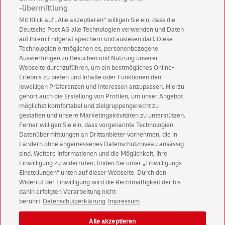
-übermittlung
Mit Klick auf „Alle akzeptieren” willigen Sie ein, dass die
Deutsche Post AG alle Technologien verwenden und Daten
Abonnieren Sie unseren Newsletter
auf Ihrem Endgerät speichern und auslesen darf. Diese
Technologien ermöglichen es, personenbezogene
Immer informiert über exklusive Angebote und
Auswertungen zu Besuchen und Nutzung unserer
Aktionen - jetzt mit Vorteil
Webseite durchzuführen, um ein bestmögliches Online-
Erlebnis zu bieten und Inhalte oder Funktionen den
Privatkunden
sichern sich einen
5 € Gutschein
jeweiligen Präferenzen und Interessen anzupassen. Hierzu
für POSTSCAN!
gehört auch die Erstellung von Profilen, um unser Angebot
Geschäftskunden
erhalten einen
5 € Gutschein
möglichst komfortabel und zielgruppengerecht zu
gestalten und unsere Marketingaktivitäten zu unterstützen.
für Briefmarke individuell!
Ferner willigen Sie ein, dass vorgenannte Technologien
Datenübermittlungen an Drittanbieter vornehmen, die in
Ländern ohne angemessenes Datenschutzniveau ansässig
Zur Newsletter-Anmeldung
sind. Weitere Informationen und die Möglichkeit, Ihre
Einwilligung zu widerrufen, finden Sie unter „Einwilligungs-
Einstellungen“ unten auf dieser Webseite. Durch den
Widerruf der Einwilligung wird die Rechtmäßigkeit der bis
dahin erfolgten Verarbeitung nicht
© Sat Aug 08 16:26:40 CEST 2026 Deutsche Post AG
berührt
Datenschutzerklärung
Impressum
Impressum
Datenschutz
Alle akzeptieren
Einwilligungs-Einstellungen
Rechtliche Hinweise