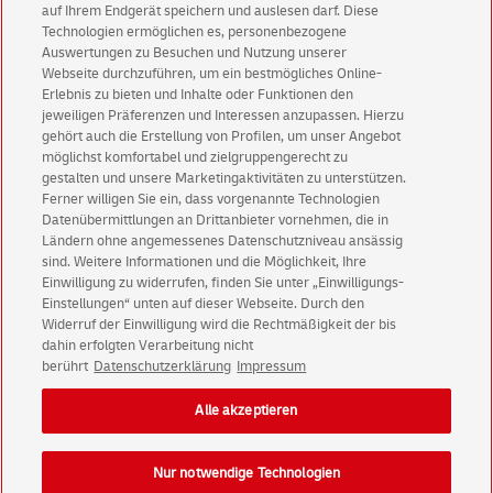
auf Ihrem Endgerät speichern und auslesen darf. Diese
Technologien ermöglichen es, personenbezogene
Immer informiert über exklusive Angebote und
Auswertungen zu Besuchen und Nutzung unserer
Aktionen - jetzt mit Vorteil
Webseite durchzuführen, um ein bestmögliches Online-
Erlebnis zu bieten und Inhalte oder Funktionen den
Privatkunden
sichern sich einen
5 € Gutschein
jeweiligen Präferenzen und Interessen anzupassen. Hierzu
für POSTSCAN!
gehört auch die Erstellung von Profilen, um unser Angebot
Geschäftskunden
erhalten einen
5 € Gutschein
möglichst komfortabel und zielgruppengerecht zu
gestalten und unsere Marketingaktivitäten zu unterstützen.
für Briefmarke individuell!
Ferner willigen Sie ein, dass vorgenannte Technologien
Datenübermittlungen an Drittanbieter vornehmen, die in
Ländern ohne angemessenes Datenschutzniveau ansässig
Zur Newsletter-Anmeldung
sind. Weitere Informationen und die Möglichkeit, Ihre
Einwilligung zu widerrufen, finden Sie unter „Einwilligungs-
Einstellungen“ unten auf dieser Webseite. Durch den
Widerruf der Einwilligung wird die Rechtmäßigkeit der bis
dahin erfolgten Verarbeitung nicht
© Sat Aug 08 11:49:16 CEST 2026 Deutsche Post AG
berührt
Datenschutzerklärung
Impressum
Impressum
Datenschutz
Alle akzeptieren
Einwilligungs-Einstellungen
Rechtliche Hinweise
Barrierefreiheit
Nur notwendige Technologien