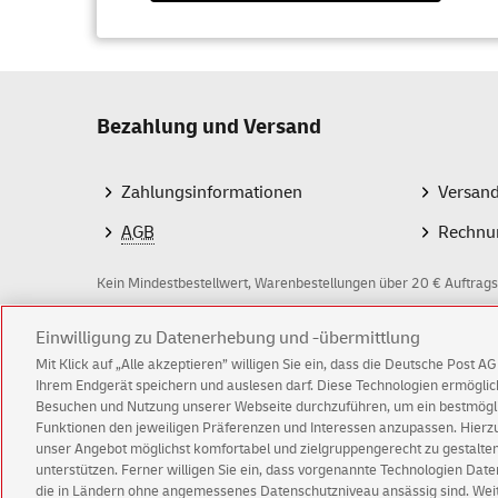
Bezahlung und Versand
Zahlungsinformationen
Versan
AGB
Rechnu
Kein Mindestbestellwert, Warenbestellungen über 20 € Auftrags
Einwilligung zu Datenerhebung und -übermittlung
Z
Mit Klick auf „Alle akzeptieren” willigen Sie ein, dass die Deutsche Post 
a
Ihrem Endgerät speichern und auslesen darf. Diese Technologien ermögl
Besuchen und Nutzung unserer Webseite durchzuführen, um ein bestmöglic
h
Funktionen den jeweiligen Präferenzen und Interessen anzupassen. Hierzu 
l
© Fri Aug 07 03:38:17 CEST 2026 Deutsche Post A
unser Angebot möglichst komfortabel und zielgruppengerecht zu gestalten
unterstützen. Ferner willigen Sie ein, dass vorgenannte Technologien Dat
Impressum
Datenschutz
Einwilligungs-Einst
m
die in Ländern ohne angemessenes Datenschutzniveau ansässig sind. Weite