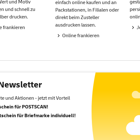
Wert und Motiv
gest
einfach online kaufen und an
n und schnell zu
pers
Packstationen, in Filialen oder
lber drucken.
onli
direkt beim Zusteller
ausdrucken lassen.
e frankieren
J
Online frankieren
Newsletter
 und Aktionen - jetzt mit Vorteil
tschein für POSTSCAN!
tschein für Briefmarke individuell!