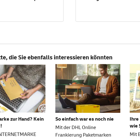
e, die Sie ebenfalls interessieren könnten
arke zur Hand? Kein
So einfach war es noch nie
Ihre
!
wie 
Mit der DHL Online
 INTERNETMARKE
Mit
Frankierung Paketmarken