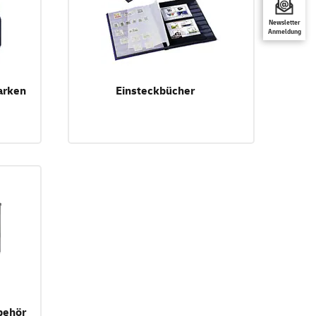
Newsletter
Anmeldung
arken
Einsteckbücher
behör