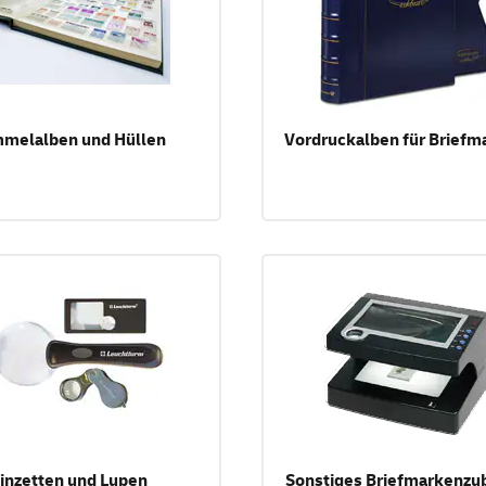
melalben und Hüllen
Vordruckalben für Briefm
inzetten und Lupen
Sonstiges Briefmarkenzu