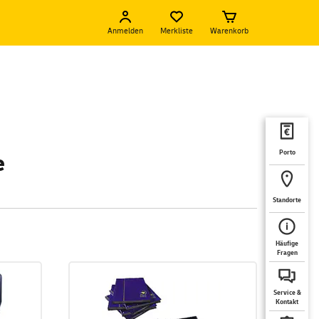
Anmelden
Merkliste
Warenkorb
Porto
e
Standorte
Häufige
Fragen
Service &
Kontakt