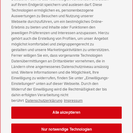
Abonnieren Sie unseren Newsletter
auf Ihrem Endgerät speichern und auslesen darf. Diese
Technologien ermöglichen es, personenbezogene
Immer informiert über exklusive Angebote und
Auswertungen zu Besuchen und Nutzung unserer
Aktionen - jetzt mit Vorteil
Webseite durchzuführen, um ein bestmögliches Online-
Erlebnis zu bieten und Inhalte oder Funktionen den
Privatkunden
sichern sich einen
5 € Gutschein
jeweiligen Präferenzen und Interessen anzupassen. Hierzu
für POSTSCAN!
gehört auch die Erstellung von Profilen, um unser Angebot
Geschäftskunden
erhalten einen
5 € Gutschein
möglichst komfortabel und zielgruppengerecht zu
gestalten und unsere Marketingaktivitäten zu unterstützen.
für Briefmarke individuell!
Ferner willigen Sie ein, dass vorgenannte Technologien
Datenübermittlungen an Drittanbieter vornehmen, die in
Ländern ohne angemessenes Datenschutzniveau ansässig
Zur Newsletter-Anmeldung
sind. Weitere Informationen und die Möglichkeit, Ihre
Einwilligung zu widerrufen, finden Sie unter „Einwilligungs-
Einstellungen“ unten auf dieser Webseite. Durch den
Widerruf der Einwilligung wird die Rechtmäßigkeit der bis
dahin erfolgten Verarbeitung nicht
© Mon Aug 10 16:54:03 CEST 2026 Deutsche Post AG
berührt
Datenschutzerklärung
Impressum
Impressum
Datenschutz
Alle akzeptieren
Einwilligungs-Einstellungen
Rechtliche Hinweise
Barrierefreiheit
Nur notwendige Technologien