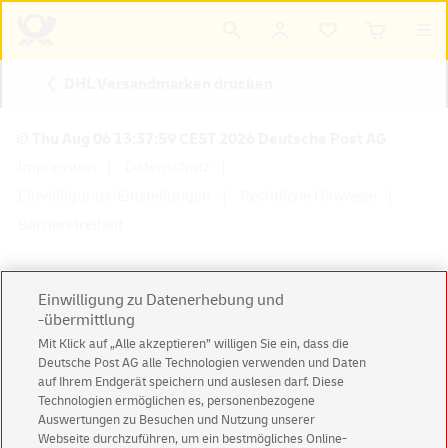
DHL Versandmarken drucken
© Thu Aug 06 13:37:59 CEST 2026 Deutsche Post AG
Impressum
Datenschutz
Einwilligungs-Einstellungen
Rechtliche Hinweise
Barrierefreiheit
Einwilligung zu Datenerhebung und
-übermittlung
Konzern
Karriere
Presse
Investoren
Mit Klick auf „Alle akzeptieren” willigen Sie ein, dass die
Deutsche Post AG alle Technologien verwenden und Daten
auf Ihrem Endgerät speichern und auslesen darf. Diese
Technologien ermöglichen es, personenbezogene
Auswertungen zu Besuchen und Nutzung unserer
Webseite durchzuführen, um ein bestmögliches Online-