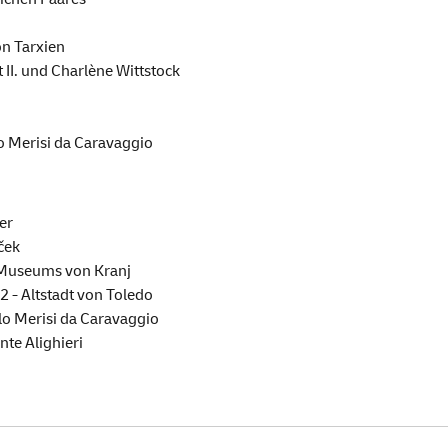
on Tarxien
 II. und Charlène Wittstock
o Merisi da Caravaggio
er
ček
 Museums von Kranj
 - Altstadt von Toledo
lo Merisi da Caravaggio
nte Alighieri