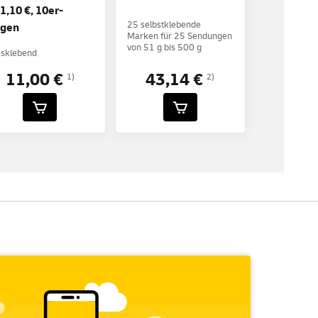
 1,10 €, 10er-
25 selbstklebende
gen
Marken für 25 Sendungen
von 51 g bis 500 g
ssklebend
11,00 €
43,14 €
1)
2)