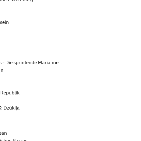
seln
s - Die sprintende Marianne
on
 Republik
3: Dzūkija
ean
ichen Paares