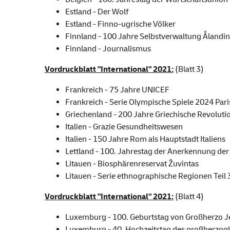
Estland - Der Wolf
Estland - Finno-ugrische Völker
Finnland - 100 Jahre Selbstverwaltung Ålandin
Finnland - Journalismus
Vordruckblatt "International" 2021:
(Blatt 3)
Frankreich - 75 Jahre UNICEF
Frankreich - Serie Olympische Spiele 2024 Pari
Griechenland - 200 Jahre Griechische Revoluti
Italien - Grazie Gesundheitswesen
Italien - 150 Jahre Rom als Hauptstadt Italiens
Lettland - 100. Jahrestag der Anerkennung der
Litauen - Biosphärenreservat Žuvintas
Litauen - Serie ethnographische Regionen Teil 
Vordruckblatt "International" 2021:
(Blatt 4)
Luxemburg - 100. Geburtstag von Großherzo J
Luxemburg - 40. Hochzeitstag des großherzogl