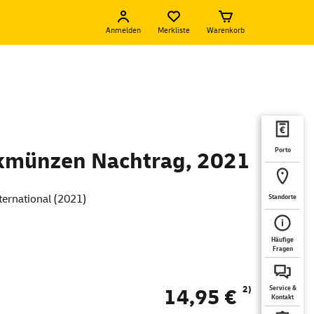
Anmelden
Merkliste
Warenkorb
Porto
kmünzen Nachtrag, 2021
nternational (2021)
Standorte
Häufige
Fragen
2)
14,95 €
Service &
Kontakt