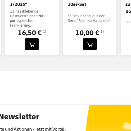
1/2026"
10er-Set
zu
Bo
13 nassklebende
Postwertzeichen zur
selbstklebend, aus der
portogerechten
Serie "Beliebte Haustiere"
na
Frankierung.
16,50 €
10,00 €
1)
1)
Newsletter
 und Aktionen - jetzt mit Vorteil