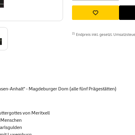
2)
Endpreis inkl. gesetzl. Umsatzsteuer
en-Anhalt" - Magdeburger Dom (alle fünf Prägestätten)
ttergottes von Meritxell
n Menschen
Karlsgulden
n mit Luxemburg