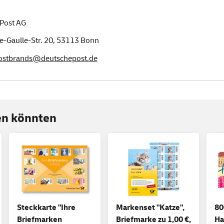
Post AG
e-Gaulle-Str. 20,
53113
Bonn
postbrands@deutschepost.de
ren könnten
Steckkarte "Ihre
Markenset "Katze",
80
Briefmarken
Briefmarke zu 1,00 €,
Ha