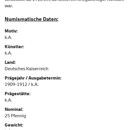
war.
Numismatische Daten:
Motiv:
k.A.
Künstler:
k.A.
Land:
Deutsches Kaiserreich
Prägejahr / Ausgabetermin:
1909-1912 / k.A.
Prägestätte:
k.A.
Nominal:
25 Pfennig
Gewicht: