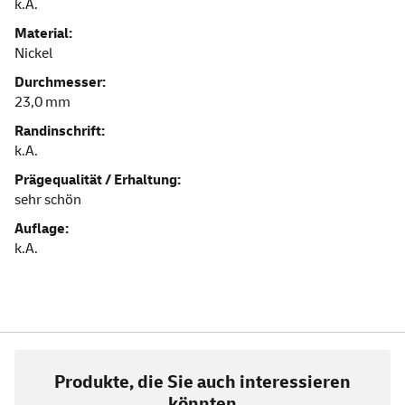
k.A.
Material:
Nickel
Durchmesser:
23,0 mm
Randinschrift:
k.A.
Prägequalität / Erhaltung:
sehr schön
Auflage:
k.A.
Produkte, die Sie auch interessieren
könnten