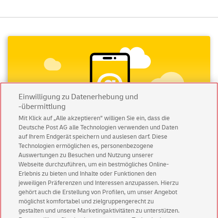
Einwilligung zu Datenerhebung und
-übermittlung
Mit Klick auf „Alle akzeptieren” willigen Sie ein, dass die
Deutsche Post AG alle Technologien verwenden und Daten
auf Ihrem Endgerät speichern und auslesen darf. Diese
Technologien ermöglichen es, personenbezogene
Auswertungen zu Besuchen und Nutzung unserer
Webseite durchzuführen, um ein bestmögliches Online-
Abonnieren Sie unseren Newsletter
Erlebnis zu bieten und Inhalte oder Funktionen den
jeweiligen Präferenzen und Interessen anzupassen. Hierzu
Immer informiert über exklusive Angebote und
gehört auch die Erstellung von Profilen, um unser Angebot
Aktionen - jetzt mit Vorteil
möglichst komfortabel und zielgruppengerecht zu
gestalten und unsere Marketingaktivitäten zu unterstützen.
Privatkunden
sichern sich einen
5 € Gutschein