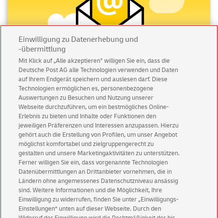
Einwilligung zu Datenerhebung und
-übermittlung
Mit Klick auf „Alle akzeptieren” willigen Sie ein, dass die
Deutsche Post AG alle Technologien verwenden und Daten
auf Ihrem Endgerät speichern und auslesen darf. Diese
Abonnieren Sie unseren Newsletter
Technologien ermöglichen es, personenbezogene
Auswertungen zu Besuchen und Nutzung unserer
Immer informiert über exklusive Angebote und
Webseite durchzuführen, um ein bestmögliches Online-
Aktionen - jetzt mit Vorteil
Erlebnis zu bieten und Inhalte oder Funktionen den
jeweiligen Präferenzen und Interessen anzupassen. Hierzu
Privatkunden
sichern sich einen
5 € Gutschein
gehört auch die Erstellung von Profilen, um unser Angebot
für POSTSCAN!
möglichst komfortabel und zielgruppengerecht zu
gestalten und unsere Marketingaktivitäten zu unterstützen.
Geschäftskunden
erhalten einen
5 € Gutschein
Ferner willigen Sie ein, dass vorgenannte Technologien
für Briefmarke individuell!
Datenübermittlungen an Drittanbieter vornehmen, die in
Ländern ohne angemessenes Datenschutzniveau ansässig
sind. Weitere Informationen und die Möglichkeit, Ihre
Zur Newsletter-Anmeldung
Einwilligung zu widerrufen, finden Sie unter „Einwilligungs-
Einstellungen“ unten auf dieser Webseite. Durch den