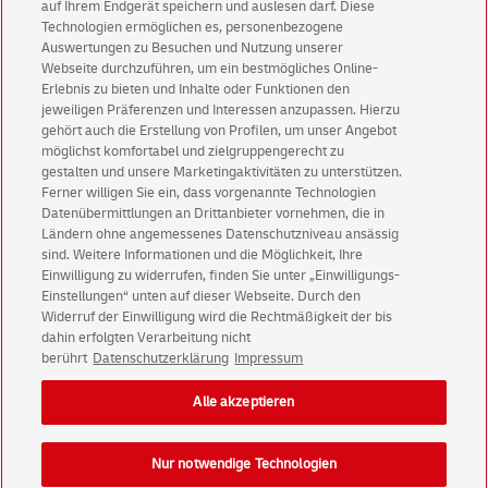
auf Ihrem Endgerät speichern und auslesen darf. Diese
Technologien ermöglichen es, personenbezogene
Auswertungen zu Besuchen und Nutzung unserer
Webseite durchzuführen, um ein bestmögliches Online-
Erlebnis zu bieten und Inhalte oder Funktionen den
jeweiligen Präferenzen und Interessen anzupassen. Hierzu
Abonnieren Sie unseren Newsletter
gehört auch die Erstellung von Profilen, um unser Angebot
möglichst komfortabel und zielgruppengerecht zu
gestalten und unsere Marketingaktivitäten zu unterstützen.
Immer informiert über exklusive Angebote und
Ferner willigen Sie ein, dass vorgenannte Technologien
Aktionen - jetzt mit Vorteil
Datenübermittlungen an Drittanbieter vornehmen, die in
Privatkunden
sichern sich einen
5 € Gutschein
Ländern ohne angemessenes Datenschutzniveau ansässig
sind. Weitere Informationen und die Möglichkeit, Ihre
für POSTSCAN!
Einwilligung zu widerrufen, finden Sie unter „Einwilligungs-
Geschäftskunden
erhalten einen
5 € Gutschein
Einstellungen“ unten auf dieser Webseite. Durch den
für Briefmarke individuell!
Widerruf der Einwilligung wird die Rechtmäßigkeit der bis
dahin erfolgten Verarbeitung nicht
berührt
Datenschutzerklärung
Impressum
Zur Newsletter-Anmeldung
Alle akzeptieren
Nur notwendige Technologien
© Fri Aug 07 04:49:34 CEST 2026 Deutsche Post AG