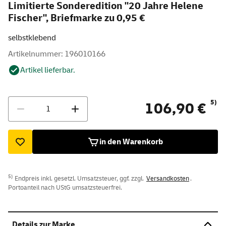
Limitierte Sonderedition "20 Jahre Helene
Fischer", Briefmarke zu 0,95 €
selbstklebend
Artikelnummer: 196010166
Artikel lieferbar.
Menge
5)
106,90 €
in den Warenkorb
5)
Endpreis inkl. gesetzl. Umsatzsteuer, ggf. zzgl.
Versandkosten
.
Portoanteil nach UStG umsatzsteuerfrei.
Details zur Marke