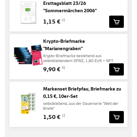
Ersttagsblatt 23/26
"Sommermärchen 2006"
1,15 €
2)
Krypto-Briefmarke
"Marianengraben"
Krypto-Briefmarke bestehend aus
selbstklebendem SPWZ, 1,80 EUR + NFT
9,90 €
5)
Markenset Briefpfau, Briefmarke zu
0,15 €, 10er-Set
selbstklebend, aus der Dauerserie "Welt der
Briefe"
1,50 €
1)