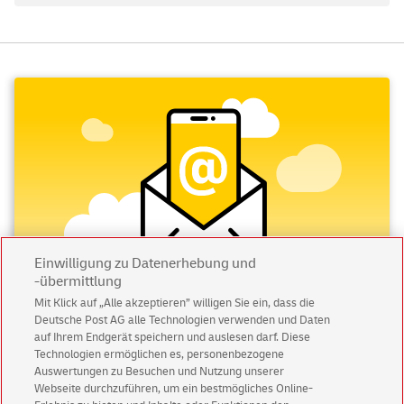
Einwilligung zu Datenerhebung und
-übermittlung
Mit Klick auf „Alle akzeptieren” willigen Sie ein, dass die
Deutsche Post AG alle Technologien verwenden und Daten
Abonnieren Sie unseren Newsletter
auf Ihrem Endgerät speichern und auslesen darf. Diese
Technologien ermöglichen es, personenbezogene
Immer informiert über exklusive Angebote und
Auswertungen zu Besuchen und Nutzung unserer
Aktionen - jetzt mit Vorteil
Webseite durchzuführen, um ein bestmögliches Online-