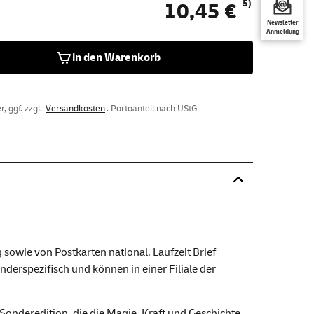
5)
10,45 €
Newsletter
Anmeldung
in den Warenkorb
, ggf. zzgl.
Versandkosten
. Portoanteil nach UStG
sowie von Postkarten national. Laufzeit Brief
nderspezifisch und können in einer Filiale der
onderedition, die die Magie, Kraft und Geschichte