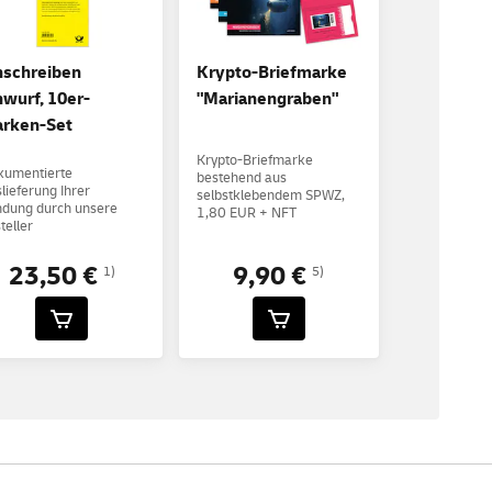
nschreiben
Krypto-Briefmarke
nwurf, 10er-
"Marianengraben"
rken-Set
Krypto-Briefmarke
kumentierte
bestehend aus
lieferung Ihrer
selbstklebendem SPWZ,
dung durch unsere
1,80 EUR + NFT
teller
23,50 €
9,90 €
1)
5)