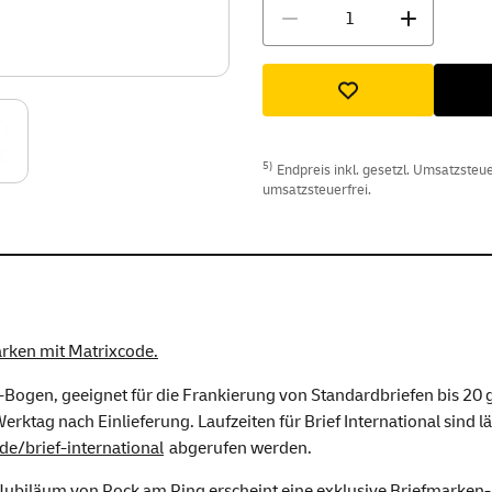
Menge
5)
Endpreis inkl. gesetzl. Umsatzsteuer
umsatzsteuerfrei.
arken mit Matrixcode.
Bogen, geeignet für die Frankierung von Standardbriefen bis 20 g 
rktag nach Einlieferung. Laufzeiten für Brief International sind lä
de/brief-international
abgerufen werden.
ubiläum von Rock am Ring erscheint eine exklusive Briefmarken-S