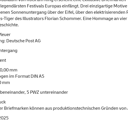
 legendärsten Festivals Europas einfängt. Drei einzigartige Motiv
nen Sonnenuntergang über der Eifel, über den elektrisierenden R
s-Tiger des Illustrators Florian Schommer. Eine Hommage an vie
eschichte.
leuer
g: Deutsche Post AG
ntergang
ent
30,00 mm
gen im Format DIN A5
10 mm
beneinander, 5 PWZ untereinander
uck
er Briefmarken können aus produktionstechnischen Gründen von
 2025