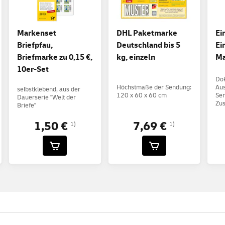
Markenset
DHL Paketmarke
Ei
Briefpfau,
Deutschland bis 5
Ei
Briefmarke zu 0,15 €,
kg, einzeln
Ma
10er-Set
Do
Höchstmaße der Sendung:
Aus
selbstklebend, aus der
120 x 60 x 60 cm
Sen
Dauerserie "Welt der
Zus
Briefe"
1,50 €
7,69 €
1)
1)