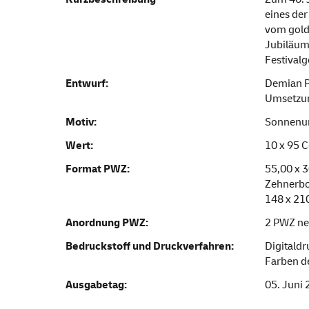
eines der
vom golde
Jubiläum
Festivalg
Entwurf:
Demian P
Umsetzun
Motiv:
Sonnenu
Wert:
10 x 95 C
Format PWZ:
55,00 x 
Zehnerbo
148 x 2
Anordnung PWZ:
2 PWZ ne
Bedruckstoff und Druckverfahren:
Digitaldr
Farben d
Ausgabetag:
05. Juni