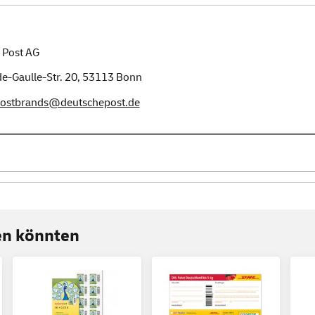
 Post AG
e-Gaulle-Str. 20,
53113
Bonn
postbrands@deutschepost.de
ren könnten