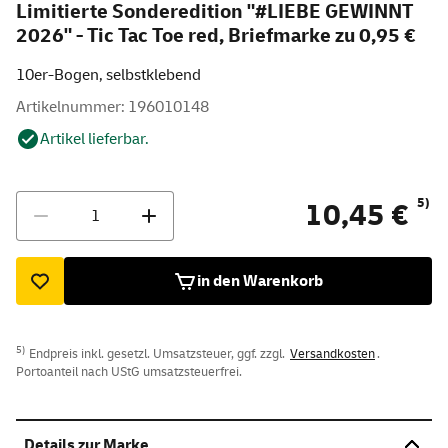
Limitierte Sonderedition "#LIEBE GEWINNT
2026" - Tic Tac Toe red, Briefmarke zu 0,95 €
10er-Bogen, selbstklebend
Artikelnummer: 196010148
Artikel lieferbar.
Menge
5)
10,45 €
in den Warenkorb
5)
Endpreis inkl. gesetzl. Umsatzsteuer, ggf. zzgl.
Versandkosten
.
Portoanteil nach UStG umsatzsteuerfrei.
Details zur Marke