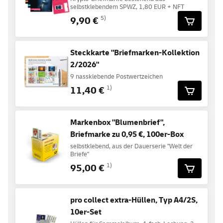
selbstklebendem SPWZ, 1,80 EUR + NFT
9,90 €
5)
Steckkarte "Briefmarken-Kollektion
2/2026"
9 nassklebende Postwertzeichen
11,40 €
1)
Markenbox "Blumenbrief",
Briefmarke zu 0,95 €, 100er-Box
selbstklebend, aus der Dauerserie "Welt der
Briefe"
95,00 €
1)
pro collect extra-Hüllen, Typ A4/2S,
10er-Set