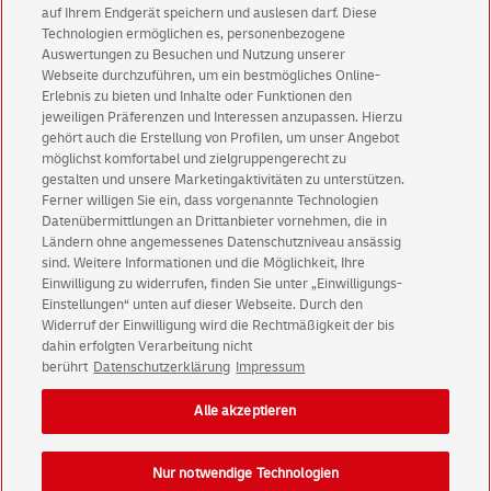
auf Ihrem Endgerät speichern und auslesen darf. Diese
Abonnieren Sie unseren Newsletter
Technologien ermöglichen es, personenbezogene
Auswertungen zu Besuchen und Nutzung unserer
Immer informiert über exklusive Angebote und
Webseite durchzuführen, um ein bestmögliches Online-
Aktionen - jetzt mit Vorteil
Erlebnis zu bieten und Inhalte oder Funktionen den
jeweiligen Präferenzen und Interessen anzupassen. Hierzu
Privatkunden
sichern sich einen
5 € Gutschein
gehört auch die Erstellung von Profilen, um unser Angebot
für POSTSCAN!
möglichst komfortabel und zielgruppengerecht zu
gestalten und unsere Marketingaktivitäten zu unterstützen.
Geschäftskunden
erhalten einen
5 € Gutschein
Ferner willigen Sie ein, dass vorgenannte Technologien
für Briefmarke individuell!
Datenübermittlungen an Drittanbieter vornehmen, die in
Ländern ohne angemessenes Datenschutzniveau ansässig
sind. Weitere Informationen und die Möglichkeit, Ihre
Zur Newsletter-Anmeldung
Einwilligung zu widerrufen, finden Sie unter „Einwilligungs-
Einstellungen“ unten auf dieser Webseite. Durch den
Widerruf der Einwilligung wird die Rechtmäßigkeit der bis
dahin erfolgten Verarbeitung nicht
berührt
Datenschutzerklärung
Impressum
© Mon Aug 10 14:45:31 CEST 2026 Deutsche Post AG
Impressum
Datenschutz
Alle akzeptieren
Einwilligungs-Einstellungen
Rechtliche Hinweise
Nur notwendige Technologien
Barrierefreiheit