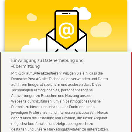
Einwilligung zu Datenerhebung und
-übermittlung
Mit Klick auf „Alle akzeptieren” willigen Sie ein, dass die
Deutsche Post AG alle Technologien verwenden und Daten
Abonnieren Sie unseren Newsletter
auf Ihrem Endgerät speichern und auslesen darf. Diese
Technologien ermöglichen es, personenbezogene
Immer informiert über exklusive Angebote und
Auswertungen zu Besuchen und Nutzung unserer
Aktionen - jetzt mit Vorteil
Webseite durchzuführen, um ein bestmögliches Online-
Erlebnis zu bieten und Inhalte oder Funktionen den
Privatkunden
sichern sich einen
5 € Gutschein
jeweiligen Präferenzen und Interessen anzupassen. Hierzu
für POSTSCAN!
gehört auch die Erstellung von Profilen, um unser Angebot
Geschäftskunden
erhalten einen
5 € Gutschein
möglichst komfortabel und zielgruppengerecht zu
gestalten und unsere Marketingaktivitäten zu unterstützen.
für Briefmarke individuell!