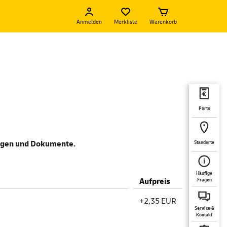
Anmelden
Merkliste
Warenkorb
Porto
lagen und Dokumente.
Standorte
Häufige
Aufpreis
Fragen
+2,35 EUR
Service &
Kontakt