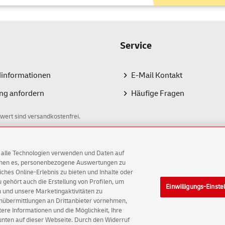
kunden, Ausweise, Zugangskarten
ginalbelege, z. B. Steuer-Unterlagen
ergabe nur an den Empfänger persönlich
Service
nschreiben Rückschein
erfolgt die Zustellung persönlich an eine
rift oder elektronisch bestätigt. Sie erhalten eine Bestätigung üb
dinformationen
E-Mail Kontakt
ndungsbild per Brief an die Absendeadresse. Gut geeignet für:
ng anfordern
Häufige Fragen
klärungen gegenüber Behörden und Gerichten (z.B. Widersprüche
hlungsaufforderungen
wert sind versandkostenfrei.
 des Verlustes oder Beschädigung Ihrer Sendung haftet die Deutsc
schreiben und 20 € beim Einschreiben Einwurf. Es dürfen keine we
AG alle Technologien verwenden und Daten auf
ichen es, personenbezogene Auswertungen zu
egel können Sie schon einen Tag nach dem Versenden den
Sendung
hes Online-Erlebnis zu bieten und Inhalte oder
gehört auch die Erstellung von Profilen, um
ie sich für die Produktvarianten Einschreiben und -Rückschein, d
Einwilligungs-Einste
G
 und unsere Marketingaktivitäten zu
 selbst herunterladen.
enübermittlungen an Drittanbieter vornehmen,
ellungen
Rechtliche Hinweise
Barrierefreiheit
re Informationen und die Möglichkeit, Ihre
ann ich einen Brief mit Einschreiben frankie
 unten auf dieser Webseite. Durch den Widerruf