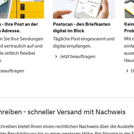
 - Ihre Post an der
Postscan - den Briefkasten
Kein
n Adresse.
digital im Blick
Pro
n Sie Ihre Sendungen
Tägliche Post eingescannt und
Mit
d vertraulich auf und
digital empfangen.
einf
ie zeitlich flexibel
ausw
Jetzt beauftragen
u.
Haus
 beauftragen
O
hreiben - schneller Versand mit Nachweis
chreiben bietet Ihnen einen rechtlichen Nachweis über die Auslief
oder Beschädigung bis zu einer gewissen Höhe. Bei Abgabe in der Fi