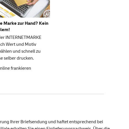
e Marke zur Hand? Kein
blem!
 der INTERNETMARKE
ach Wert und Motiv
ählen und schnell zu
e selber drucken.
nline frankieren
erung Ihrer Briefsendung und haftet entsprechend bei
liale erhalten Sie einen Einlieferungsnachweis. Über die