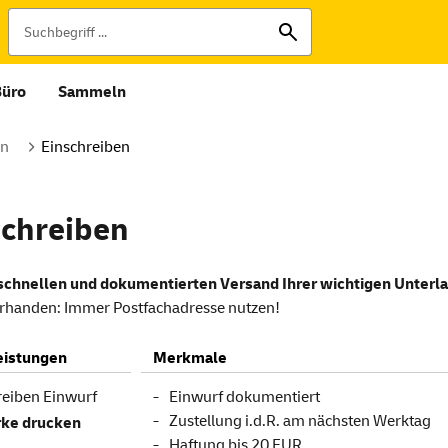
Büro
Sammeln
en
Einschreiben
schreiben
 schnellen und dokumentierten Versand Ihrer wichtigen Unter
handen: Immer Postfachadresse nutzen!
eistungen
Merkmale
reiben Einwurf
Einwurf dokumentiert
Zustellung i.d.R. am nächsten Werktag
ke drucken
Haftung bis 20 EUR