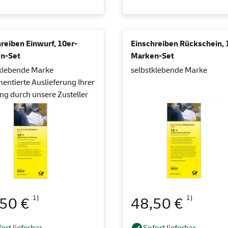
reiben Einwurf, 10er-
Einschreiben Rückschein, 
n-Set
Marken-Set
klebende Marke
selbstklebende Marke
ntierte Auslieferung Ihrer
g durch unsere Zusteller
1)
1)
,50 €
48,50 €
ort lieferbar
Sofort lieferbar