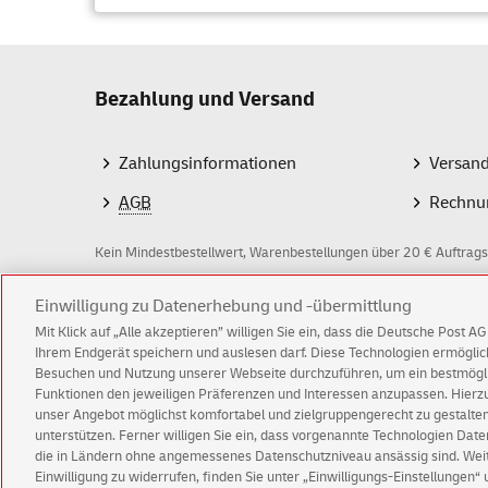
Ur
Ori
Üb
Bezahlung und Versand
Beim
Ei
Untersch
Zahlungsinformationen
Versan
einem Se
AGB
Rechnu
Er
Za
Kein Mindestbestellwert, Warenbestellungen über 20 € Auftrags
Im Falle
beim Ein
Z
Einwilligung zu Datenerhebung und -übermittlung
werden.
Mit Klick auf „Alle akzeptieren” willigen Sie ein, dass die Deutsche Post 
a
Ihrem Endgerät speichern und auslesen darf. Diese Technologien ermögl
In der R
Besuchen und Nutzung unserer Webseite durchzuführen, um ein bestmöglic
h
Funktionen den jeweiligen Präferenzen und Interessen anzupassen. Hierzu 
können S
l
© Sat Aug 08 20:30:48 CEST 2026 Deutsche Post A
unser Angebot möglichst komfortabel und zielgruppengerecht zu gestalten
und auch
unterstützen. Ferner willigen Sie ein, dass vorgenannte Technologien Dat
Impressum
Datenschutz
Einwilligungs-Einst
m
die in Ländern ohne angemessenes Datenschutzniveau ansässig sind. Weite
Wie k
Einwilligung zu widerrufen, finden Sie unter „Einwilligungs-Einstellungen“