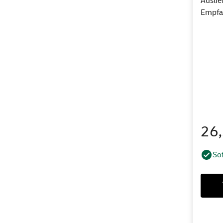
Auslie
Empfa
26
Sof