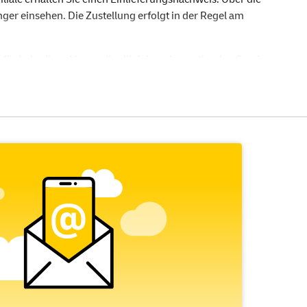
r einsehen. Die Zustellung erfolgt in der Regel am
e für jedes Ihrer Versandbedürfnisse den optimalen Service
efonanschluss oder des Fitnessstudios.
chen Post genügt, ist das
Einschreiben Einwurf
genau das
ss Ihre Sendung in den Briefkasten oder das Postfach des
chtigte Person und wird von dieser per Unterschrift oder