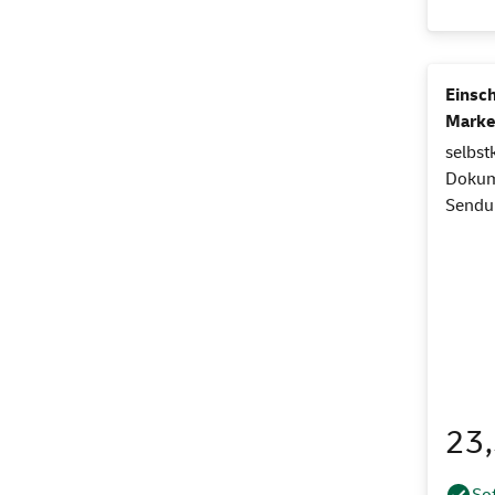
Einsch
Marke
selbst
Dokume
Sendun
23
Sof