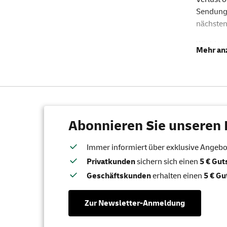
Sendungs
nächsten
Wir biet
auswähle
Wenn Ihn
Richtige
Empfänge
Gut
Abonnieren Sie unseren 
Fr
Immer informiert über exklusive Angebote
Beim
Ei
Privatkunden
sichern sich einen
5 € Gu
elektroni
Geschäftskunden
erhalten einen
5 € Gu
Gut
Be
Zur Newsletter-Anmeldung
Ve
Kü