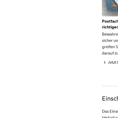
Postfach
richtige
Bewahre
sicher un
greifen S
darauf z
Jetzt
Einsc
Das Eins
Verlust 