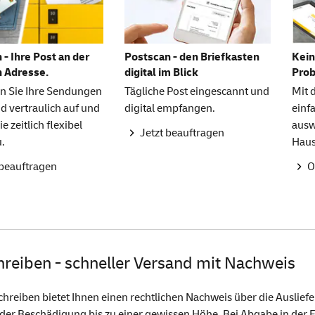
 - Ihre Post an der
Postscan - den Briefkasten
Kein
n Adresse.
digital im Blick
Pro
n Sie Ihre Sendungen
Tägliche Post eingescannt und
Mit
d vertraulich auf und
digital empfangen.
einf
ie zeitlich flexibel
ausw
Jetzt beauftragen
u.
Haus
 beauftragen
O
hreiben - schneller Versand mit Nachweis
chreiben bietet Ihnen einen rechtlichen Nachweis über die Auslief
oder Beschädigung bis zu einer gewissen Höhe. Bei Abgabe in der Fi