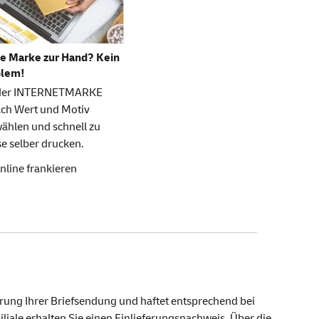
e Marke zur Hand? Kein
blem!
 der INTERNETMARKE
ach Wert und Motiv
ählen und schnell zu
e selber drucken.
nline frankieren
erung Ihrer Briefsendung und haftet entsprechend bei
liale erhalten Sie einen Einlieferungsnachweis. Über die