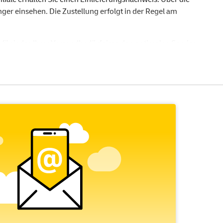
r einsehen. Die Zustellung erfolgt in der Regel am
e für jedes Ihrer Versandbedürfnisse den optimalen Service
efonanschluss oder des Fitnessstudios.
chen Post genügt, ist das
Einschreiben Einwurf
genau das
ss Ihre Sendung in den Briefkasten oder das Postfach des
chtigte Person und wird von dieser per Unterschrift oder