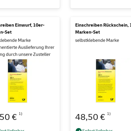
reiben Einwurf, 10er-
Einschreiben Rückschein, 
n-Set
Marken-Set
klebende Marke
selbstklebende Marke
ntierte Auslieferung Ihrer
g durch unsere Zusteller
1)
1)
,50 €
48,50 €
ort lieferbar
Sofort lieferbar