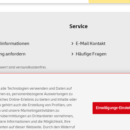
kunden, Ausweise, Zugangskarten
ginalbelege, z. B. Steuer-Unterlagen
ergabe nur an den Empfänger persönlich
Service
nschreiben Rückschein
erfolgt die Zustellung persönlich an eine
rift oder elektronisch bestätigt. Sie erhalten eine Bestätigung üb
dinformationen
E-Mail Kontakt
ndungsbild per Brief an die Absendeadresse. Gut geeignet für:
ng anfordern
Häufige Fragen
klärungen gegenüber Behörden und Gerichten (z.B. Widersprüche
hlungsaufforderungen
wert sind versandkostenfrei.
 des Verlustes oder Beschädigung Ihrer Sendung haftet die Deutsc
schreiben und 20 € beim Einschreiben Einwurf. Es dürfen keine we
AG alle Technologien verwenden und Daten auf
ichen es, personenbezogene Auswertungen zu
egel können Sie schon einen Tag nach dem Versenden den
Sendung
hes Online-Erlebnis zu bieten und Inhalte oder
gehört auch die Erstellung von Profilen, um
ie sich für die Produktvarianten Einschreiben und -Rückschein, d
Einwilligungs-Einste
AG
 und unsere Marketingaktivitäten zu
 selbst herunterladen.
enübermittlungen an Drittanbieter vornehmen,
ellungen
Rechtliche Hinweise
Barrierefreiheit
re Informationen und die Möglichkeit, Ihre
ann ich einen Brief mit Einschreiben frankie
 unten auf dieser Webseite. Durch den Widerruf