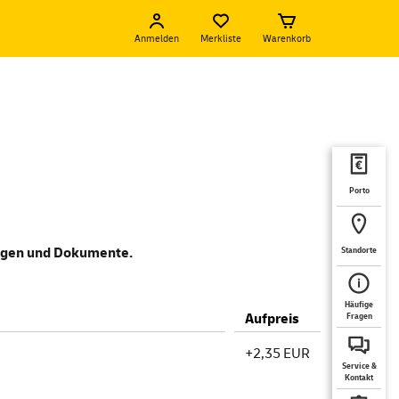
Anmelden
Merkliste
Warenkorb
Porto
lagen und Dokumente.
Standorte
Häufige
Aufpreis
Fragen
+2,35 EUR
Service &
Kontakt