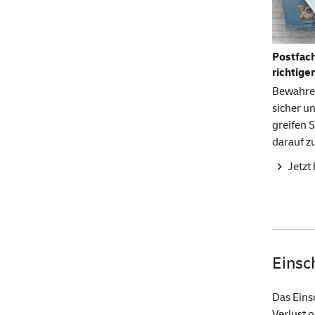
Postfach
richtige
Bewahre
sicher un
greifen S
darauf z
Jetzt
Einsc
Das Eins
Verlust 