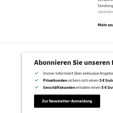
Sendungs
nächsten
Wir biet
auswähle
Wenn Ihn
Richtige
Empfänge
Gut
Abonnieren Sie unseren 
Fr
Immer informiert über exklusive Angebote
Beim
Ei
Privatkunden
sichern sich einen
5 € Gu
elektroni
Geschäftskunden
erhalten einen
5 € Gu
Gut
Be
Zur Newsletter-Anmeldung
Ve
Kü