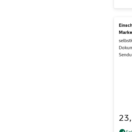
Einsch
Marke
selbst
Dokume
Sendun
23
Sof