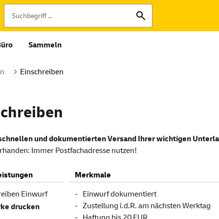
Büro
Sammeln
en
Einschreiben
schreiben
 schnellen und dokumentierten Versand Ihrer wichtigen Unter
handen: Immer Postfachadresse nutzen!
eistungen
Merkmale
reiben Einwurf
Einwurf dokumentiert
Zustellung i.d.R. am nächsten Werktag
ke drucken
Haftung bis 20 EUR