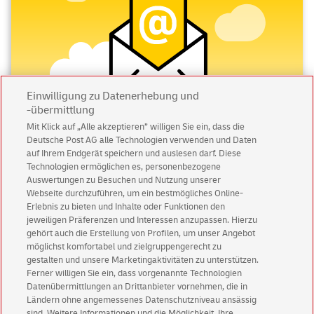
Einwilligung zu Datenerhebung und
-übermittlung
Mit Klick auf „Alle akzeptieren” willigen Sie ein, dass die
Deutsche Post AG alle Technologien verwenden und Daten
Abonnieren Sie unseren Newsletter
auf Ihrem Endgerät speichern und auslesen darf. Diese
Technologien ermöglichen es, personenbezogene
Immer informiert über exklusive Angebote und
Auswertungen zu Besuchen und Nutzung unserer
Aktionen - jetzt mit Vorteil
Webseite durchzuführen, um ein bestmögliches Online-
Erlebnis zu bieten und Inhalte oder Funktionen den
Privatkunden
sichern sich einen
5 € Gutschein
jeweiligen Präferenzen und Interessen anzupassen. Hierzu
für POSTSCAN!
gehört auch die Erstellung von Profilen, um unser Angebot
Geschäftskunden
erhalten einen
5 € Gutschein
möglichst komfortabel und zielgruppengerecht zu
gestalten und unsere Marketingaktivitäten zu unterstützen.
für Briefmarke individuell!
Ferner willigen Sie ein, dass vorgenannte Technologien
Datenübermittlungen an Drittanbieter vornehmen, die in
Ländern ohne angemessenes Datenschutzniveau ansässig
Zur Newsletter-Anmeldung
sind. Weitere Informationen und die Möglichkeit, Ihre