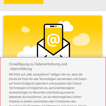
Einwilligung zu Datenerhebung und
-übermittlung
Mit Klick auf „Alle akzeptieren” willigen Sie ein, dass die
Deutsche Post AG alle Technologien verwenden und Daten
Abonnieren Sie unseren Newsletter
auf Ihrem Endgerät speichern und auslesen darf. Diese
Technologien ermöglichen es, personenbezogene
Immer informiert über exklusive Angebote und
Auswertungen zu Besuchen und Nutzung unserer
Aktionen - jetzt mit Vorteil
Webseite durchzuführen, um ein bestmögliches Online-
Erlebnis zu bieten und Inhalte oder Funktionen den
Privatkunden
sichern sich einen
5 € Gutschein