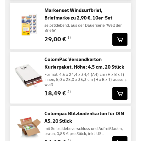
Markenset Windsurfbrief,
Briefmarke zu 2,90 €, 10er-Set
selbstklebend, aus der Dauerserie "Welt der
Briefe"
29,00 €
1)
ColomPac Versandkarton
Kurierpaket, Höhe: 4,5 cm, 20 Stück
Format: 4,5 x 24,4 x 34,4 (A4) cm (H x B x T)
Innen, 5,0 x 25,0 x 35,3 cm (H x B x T) aussen,
weiß
18,49 €
2)
Colompac Blitzbodenkarton für DIN
A5, 20 Stück
mit Selbstklebeverschluss und Aufreißfaden,
braun, 0,85 € pro Stück, inkl. USt.
2)