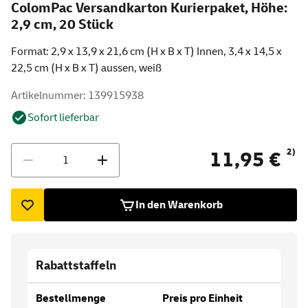
ColomPac Versandkarton Kurierpaket, Höhe:
2,9 cm, 20 Stück
Format: 2,9 x 13,9 x 21,6 cm (H x B x T) Innen, 3,4 x 14,5 x
22,5 cm (H x B x T) aussen, weiß
Artikelnummer: 139915938
Sofort lieferbar
Menge
2)
11,95 €
In den Warenkorb
Rabattstaffeln
Bestellmenge
Preis pro Einheit