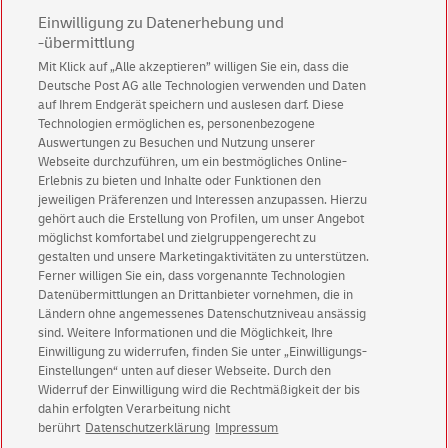
Einwilligung zu Datenerhebung und
-übermittlung
Mit Klick auf „Alle akzeptieren” willigen Sie ein, dass die
Deutsche Post AG alle Technologien verwenden und Daten
auf Ihrem Endgerät speichern und auslesen darf. Diese
Technologien ermöglichen es, personenbezogene
Auswertungen zu Besuchen und Nutzung unserer
Abonnieren Sie unseren Newsletter
Webseite durchzuführen, um ein bestmögliches Online-
Erlebnis zu bieten und Inhalte oder Funktionen den
Immer informiert über exklusive Angebote und
jeweiligen Präferenzen und Interessen anzupassen. Hierzu
Aktionen - jetzt mit Vorteil
gehört auch die Erstellung von Profilen, um unser Angebot
möglichst komfortabel und zielgruppengerecht zu
Privatkunden
sichern sich einen
5 € Gutschein
gestalten und unsere Marketingaktivitäten zu unterstützen.
für POSTSCAN!
Ferner willigen Sie ein, dass vorgenannte Technologien
Geschäftskunden
erhalten einen
5 € Gutschein
Datenübermittlungen an Drittanbieter vornehmen, die in
Ländern ohne angemessenes Datenschutzniveau ansässig
für Briefmarke individuell!
sind. Weitere Informationen und die Möglichkeit, Ihre
Einwilligung zu widerrufen, finden Sie unter „Einwilligungs-
Zur Newsletter-Anmeldung
Einstellungen“ unten auf dieser Webseite. Durch den
Widerruf der Einwilligung wird die Rechtmäßigkeit der bis
dahin erfolgten Verarbeitung nicht
berührt
Datenschutzerklärung
Impressum