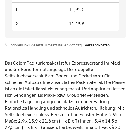
1 - 1
11,95 €
2
11,15 €
2)
Endpreis inkl. gesetzl. Umsatzsteuer, ggf. zzgl.
Versandkosten
.
Das ColomPac Kurierpaket ist für Expressversand im Maxi-
und Großbriefformat angelegt. Der doppelte
Selbstklebeverschluß am Boden und Deckel sorgt für
schnellen Aufbau ohne zusätzliches Packmaterial. Die Masse
ist an die Paketdienstleister angepasst. Portooptimiert lassen
sich Sendungen als Maxi- bzw. Großbrief versenden.
Einfache Lagerung aufgrund platzsparender Faltung.
Rationelles Handling und schnelles Aufrichten. Klebung: Mit
Selbstklebeverschluss. Fenster: ohne Fenster. Höhe: 2,9 cm.
Maße: 2,9 x 13,9 x 21,6 cm (H x B x T) innen , 3,4 x 14,5 x
22,5 cm (H x B x T) aussen. Farbe: weiß. Inhalt: 1 Pack à 20