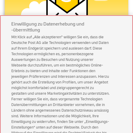
Einwilligung zu Datenerhebung und
-übermittlung
Mit Klick auf „Alle akzeptieren” willigen Sie ein, dass die
Deutsche Post AG alle Technologien verwenden und Daten
Abonnieren Sie unseren Newsletter
auf Ihrem Endgerät speichern und auslesen darf. Diese
Technologien ermöglichen es, personenbezogene
Immer informiert über exklusive Angebote und
Auswertungen zu Besuchen und Nutzung unserer
Aktionen - jetzt mit Vorteil
Webseite durchzuführen, um ein bestmögliches Online-
Erlebnis zu bieten und Inhalte oder Funktionen den
Privatkunden
sichern sich einen
5 € Gutschein
jeweiligen Präferenzen und Interessen anzupassen. Hierzu
für POSTSCAN!
gehört auch die Erstellung von Profilen, um unser Angebot
Geschäftskunden
erhalten einen
5 € Gutschein
möglichst komfortabel und zielgruppengerecht zu
gestalten und unsere Marketingaktivitäten zu unterstützen.
für Briefmarke individuell!
Ferner willigen Sie ein, dass vorgenannte Technologien
Datenübermittlungen an Drittanbieter vornehmen, die in
Ländern ohne angemessenes Datenschutzniveau ansässig
Zur Newsletter-Anmeldung
sind. Weitere Informationen und die Möglichkeit, Ihre
Einwilligung zu widerrufen, finden Sie unter „Einwilligungs-
Einstellungen“ unten auf dieser Webseite. Durch den