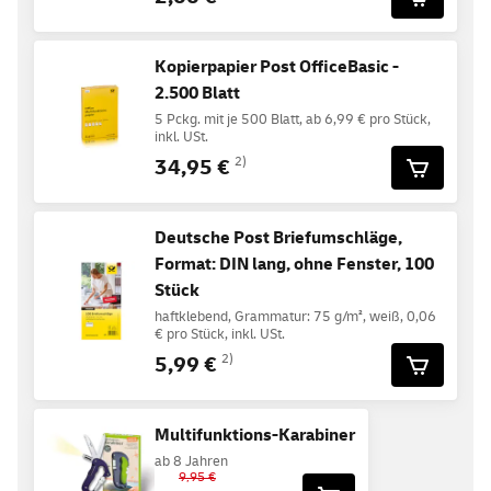
Kopierpapier Post OfficeBasic -
2.500 Blatt
5 Pckg. mit je 500 Blatt, ab 6,99 € pro Stück,
inkl. USt.
34,95 €
2)
Deutsche Post Briefumschläge,
Format: DIN lang, ohne Fenster, 100
Stück
haftklebend, Grammatur: 75 g/m², weiß, 0,06
€ pro Stück, inkl. USt.
5,99 €
2)
Multifunktions-Karabiner
ab 8 Jahren
9,95 €