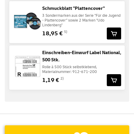
Schmuckblatt "Plattencover"
3 Sondermarken aus der Serie "Für die Jugend
- Plattencover" sowie 2 Marken "Udo
Lindenberg"
18,95 €
5)
Einschreiben-Einwurf Label National,
500 Stk.
Rolle à 500 Stück selbstklebend,
Materialnummer: 912-671-200
1,19 €
2)