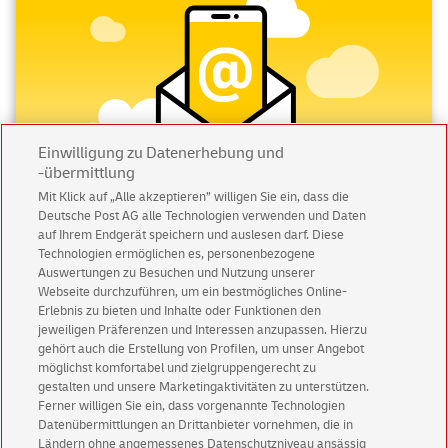
Einwilligung zu Datenerhebung und
-übermittlung
Mit Klick auf „Alle akzeptieren” willigen Sie ein, dass die
Deutsche Post AG alle Technologien verwenden und Daten
auf Ihrem Endgerät speichern und auslesen darf. Diese
Abonnieren Sie unseren Newsletter
Technologien ermöglichen es, personenbezogene
Auswertungen zu Besuchen und Nutzung unserer
Immer informiert über exklusive Angebote und
Webseite durchzuführen, um ein bestmögliches Online-
Aktionen - jetzt mit Vorteil
Erlebnis zu bieten und Inhalte oder Funktionen den
jeweiligen Präferenzen und Interessen anzupassen. Hierzu
Privatkunden
sichern sich einen
5 € Gutschein
gehört auch die Erstellung von Profilen, um unser Angebot
für POSTSCAN!
möglichst komfortabel und zielgruppengerecht zu
gestalten und unsere Marketingaktivitäten zu unterstützen.
Geschäftskunden
erhalten einen
5 € Gutschein
Ferner willigen Sie ein, dass vorgenannte Technologien
für Briefmarke individuell!
Datenübermittlungen an Drittanbieter vornehmen, die in
Ländern ohne angemessenes Datenschutzniveau ansässig