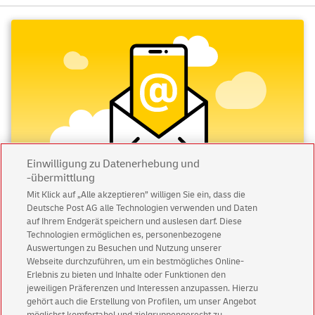
Einwilligung zu Datenerhebung und
-übermittlung
Mit Klick auf „Alle akzeptieren” willigen Sie ein, dass die
Deutsche Post AG alle Technologien verwenden und Daten
Abonnieren Sie unseren Newsletter
auf Ihrem Endgerät speichern und auslesen darf. Diese
Technologien ermöglichen es, personenbezogene
Immer informiert über exklusive Angebote und
Auswertungen zu Besuchen und Nutzung unserer
Aktionen - jetzt mit Vorteil
Webseite durchzuführen, um ein bestmögliches Online-
Erlebnis zu bieten und Inhalte oder Funktionen den
Privatkunden
sichern sich einen
5 € Gutschein
jeweiligen Präferenzen und Interessen anzupassen. Hierzu
für POSTSCAN!
gehört auch die Erstellung von Profilen, um unser Angebot