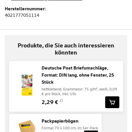
Herstellernummer:
4021777051114
Produkte, die Sie auch interessieren
könnten
Deutsche Post Briefumschläge,
Format: DIN lang, ohne Fenster, 25
Stück
haftklebend, Grammatur: 75 g/m², weiß, 0,09
€ pro Stück, inkl. USt.
2,29 €
2)
Packpapierbögen
Format 70 x 100 cm, im 5er-Pack