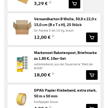
3,29 €
2)
Versandkarton B Welle, 30,0 x 22,0 x
15,0 cm (B x T x H), 25 Stück
für Pakete 5 bis 10 kg, braun
12,00 €
2)
Markenset Raketenpost, Briefmarke
zu 1,80 €, 10er-Set
selbstklebend, aus der Dauerserie "Welt der
Briefe"
18,00 €
1)
DPAG Papier Klebeband, extra stark,
50 m x 50 mm
Kraftpapier braun
2)