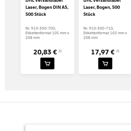
DHL Versandlabel
DHL Versandlabel
Laser, Bogen DIN A5,
Laser, Bogen, 500
500 Stück
Stück
Nr. 910-300-700,
Nr. 910-300-710,
Etikettenformat 105 mm x
Etikettenformat 103 mm x
208 mm
208 mm
20,83 €
17,97 €
2)
2)