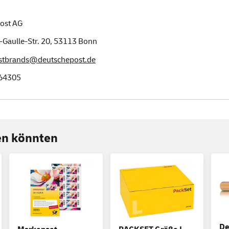
ost AG
-Gaulle-Str. 20,
53113
Bonn
ostbrands@deutschepost.de
64305
ren könnten
De