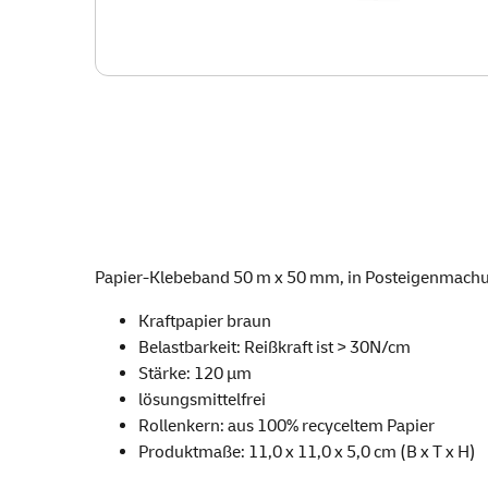
Papier-Klebeband 50 m x 50 mm, in Posteigenmachung
Kraftpapier braun
Belastbarkeit: Reißkraft ist > 30N/cm
Stärke: 120 µm
lösungsmittelfrei
Rollenkern: aus 100% recyceltem Papier
Produktmaße: 11,0 x 11,0 x 5,0 cm (B x T x H)