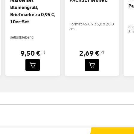
Markenset
PACKSET Größe L
Pa
Blumengruß,
Briefmarke zu 0,95 €,
10er-Set
Format 45,0 x 35,0 x 20,0
eng
cm
5 m
selbstklebend
9,50 €
2,69 €
1)
2)