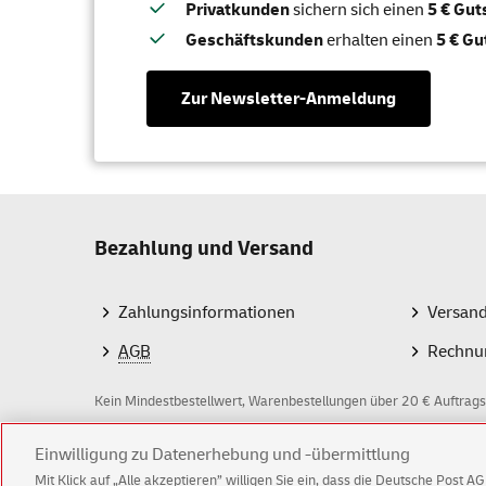
Privatkunden
sichern sich einen
5 € Gu
Geschäftskunden
erhalten einen
5 € Gu
Zur Newsletter-Anmeldung
Bezahlung und Versand
Zahlungsinformationen
Versan
AGB
Rechnu
Kein Mindestbestellwert, Warenbestellungen über 20 € Auftrags
Z
Einwilligung zu Datenerhebung und -übermittlung
Mit Klick auf „Alle akzeptieren” willigen Sie ein, dass die Deutsche Post 