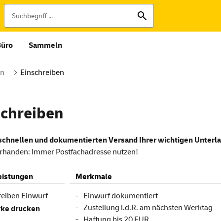
Büro
Sammeln
en
Einschreiben
schreiben
 schnellen und dokumentierten Versand Ihrer wichtigen Unter
handen: Immer Postfachadresse nutzen!
eistungen
Merkmale
reiben Einwurf
Einwurf dokumentiert
Zustellung i.d.R. am nächsten Werktag
ke drucken
Haftung bis 20 EUR