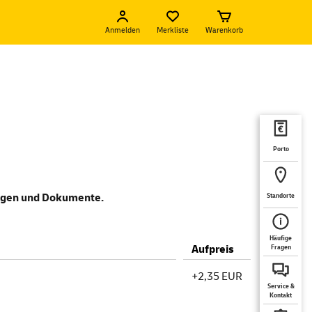
Anmelden
Merkliste
Warenkorb
Porto
lagen und Dokumente.
Standorte
Häufige
Aufpreis
Fragen
+2,35 EUR
Service &
Kontakt