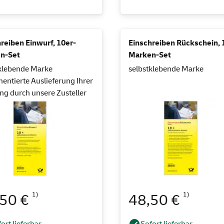
reiben Einwurf, 10er-
Einschreiben Rückschein, 
n-Set
Marken-Set
klebende Marke
selbstklebende Marke
ntierte Auslieferung Ihrer
g durch unsere Zusteller
1)
1)
,50 €
48,50 €
ort lieferbar
Sofort lieferbar