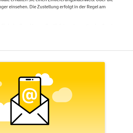
r einsehen. Die Zustellung erfolgt in der Regel am
e für jedes Ihrer Versandbedürfnisse den optimalen Service
efonanschluss oder des Fitnessstudios.
chen Post genügt, ist das
Einschreiben Einwurf
genau das
ss Ihre Sendung in den Briefkasten oder das Postfach des
chtigte Person und wird von dieser per Unterschrift oder