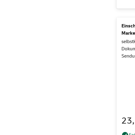
Einsch
Marke
selbst
Dokume
Sendun
23
Sof