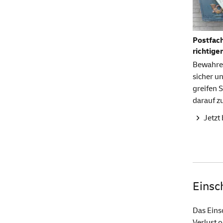
Postfach
richtige
Bewahre
sicher un
greifen S
darauf z
Jetzt
Einsc
Das Eins
Verlust 