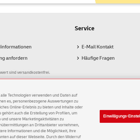
kunden, Ausweise, Zugangskarten
ginalbelege, z. B. Steuer-Unterlagen
ergabe nur an den Empfänger persönlich
Service
nschreiben Rückschein
erfolgt die Zustellung persönlich an eine
rift oder elektronisch bestätigt. Sie erhalten eine Bestätigung üb
dinformationen
E-Mail Kontakt
ndungsbild per Brief an die Absendeadresse. Gut geeignet für:
ng anfordern
Häufige Fragen
klärungen gegenüber Behörden und Gerichten (z.B. Widersprüche
hlungsaufforderungen
wert sind versandkostenfrei.
 des Verlustes oder Beschädigung Ihrer Sendung haftet die Deutsc
schreiben und 20 € beim Einschreiben Einwurf. Es dürfen keine we
AG alle Technologien verwenden und Daten auf
ichen es, personenbezogene Auswertungen zu
egel können Sie schon einen Tag nach dem Versenden den
Sendung
hes Online-Erlebnis zu bieten und Inhalte oder
gehört auch die Erstellung von Profilen, um
ie sich für die Produktvarianten Einschreiben und -Rückschein, d
Einwilligungs-Einste
G
 und unsere Marketingaktivitäten zu
 selbst herunterladen.
enübermittlungen an Drittanbieter vornehmen,
ellungen
Rechtliche Hinweise
Barrierefreiheit
re Informationen und die Möglichkeit, Ihre
ann ich einen Brief mit Einschreiben frankie
 unten auf dieser Webseite. Durch den Widerruf