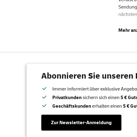
Sendungs
nächsten
Wir biet
auswähle
Wenn Ihn
Richtige
Empfänge
Gut
Abonnieren Sie unseren 
Fr
Immer informiert über exklusive Angebote
Beim
Ei
Privatkunden
sichern sich einen
5 € Gu
elektroni
Geschäftskunden
erhalten einen
5 € Gu
Gut
Be
Zur Newsletter-Anmeldung
Ve
Kü