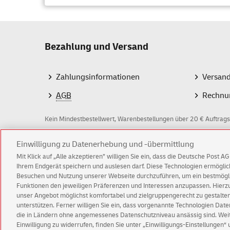
Ur
Ori
Üb
Bezahlung und Versand
Beim
Ei
Untersch
Zahlungsinformationen
Versan
einem Se
AGB
Rechnu
Er
Za
Kein Mindestbestellwert, Warenbestellungen über 20 € Auftrags
Im Falle
beim Ein
Z
Einwilligung zu Datenerhebung und -übermittlung
werden.
Mit Klick auf „Alle akzeptieren” willigen Sie ein, dass die Deutsche Post 
a
Ihrem Endgerät speichern und auslesen darf. Diese Technologien ermögl
In der R
Besuchen und Nutzung unserer Webseite durchzuführen, um ein bestmöglic
h
Funktionen den jeweiligen Präferenzen und Interessen anzupassen. Hierzu 
können S
l
© Fri Aug 07 23:38:09 CEST 2026 Deutsche Post A
unser Angebot möglichst komfortabel und zielgruppengerecht zu gestalten
und auch
unterstützen. Ferner willigen Sie ein, dass vorgenannte Technologien Dat
Impressum
Datenschutz
Einwilligungs-Einst
m
die in Ländern ohne angemessenes Datenschutzniveau ansässig sind. Weite
Wie k
Einwilligung zu widerrufen, finden Sie unter „Einwilligungs-Einstellungen“