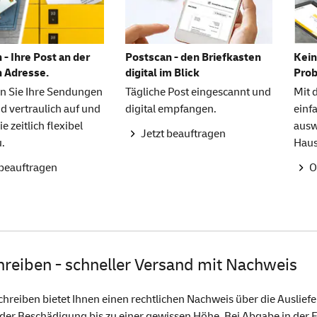
 - Ihre Post an der
Postscan - den Briefkasten
Kein
n Adresse.
digital im Blick
Pro
n Sie Ihre Sendungen
Tägliche Post eingescannt und
Mit
d vertraulich auf und
digital empfangen.
einf
ie zeitlich flexibel
ausw
Jetzt beauftragen
u.
Haus
 beauftragen
O
hreiben - schneller Versand mit Nachweis
chreiben bietet Ihnen einen rechtlichen Nachweis über die Auslief
oder Beschädigung bis zu einer gewissen Höhe. Bei Abgabe in der Fi