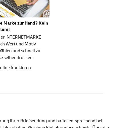
e Marke zur Hand? Kein
blem!
 der INTERNETMARKE
ach Wert und Motiv
ählen und schnell zu
e selber drucken.
nline frankieren
erung Ihrer Briefsendung und haftet entsprechend bei
liale erhalten Sie einen Einlieferungsnachweis. Über die