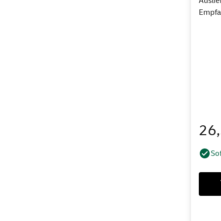
Auslie
Empfa
26
Sof