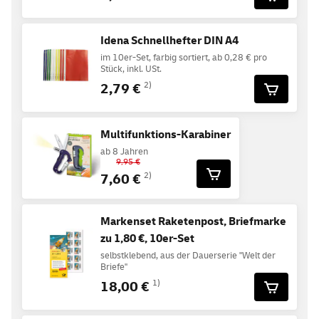
Idena Schnellhefter DIN A4
im 10er-Set, farbig sortiert, ab 0,28 € pro
Stück, inkl. USt.
2,79 €
2)
Multifunktions-Karabiner
ab 8 Jahren
9,95 €
7,60 €
2)
Markenset Raketenpost, Briefmarke
zu 1,80 €, 10er-Set
selbstklebend, aus der Dauerserie "Welt der
Briefe"
18,00 €
1)