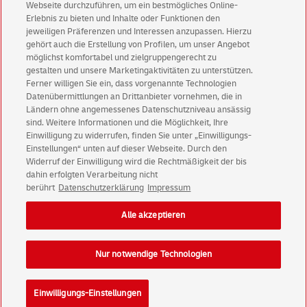
Aktionen - jetzt mit Vorteil
Webseite durchzuführen, um ein bestmögliches Online-
Erlebnis zu bieten und Inhalte oder Funktionen den
Privatkunden
sichern sich einen
5 € Gutschein
jeweiligen Präferenzen und Interessen anzupassen. Hierzu
für POSTSCAN!
gehört auch die Erstellung von Profilen, um unser Angebot
Geschäftskunden
erhalten einen
5 € Gutschein
möglichst komfortabel und zielgruppengerecht zu
gestalten und unsere Marketingaktivitäten zu unterstützen.
für Briefmarke individuell!
Ferner willigen Sie ein, dass vorgenannte Technologien
Datenübermittlungen an Drittanbieter vornehmen, die in
Ländern ohne angemessenes Datenschutzniveau ansässig
Zur Newsletter-Anmeldung
sind. Weitere Informationen und die Möglichkeit, Ihre
Einwilligung zu widerrufen, finden Sie unter „Einwilligungs-
Einstellungen“ unten auf dieser Webseite. Durch den
Widerruf der Einwilligung wird die Rechtmäßigkeit der bis
dahin erfolgten Verarbeitung nicht
© Sat Aug 08 19:43:26 CEST 2026 Deutsche Post AG
berührt
Datenschutzerklärung
Impressum
Impressum
Datenschutz
Alle akzeptieren
Einwilligungs-Einstellungen
Rechtliche Hinweise
Barrierefreiheit
Nur notwendige Technologien
Einwilligungs-Einstellungen