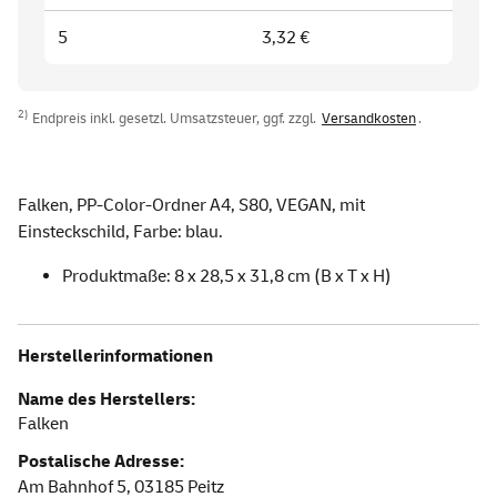
5
3,32 €
2)
Endpreis inkl. gesetzl. Umsatzsteuer, ggf. zzgl.
Versandkosten
.
Falken, PP-Color-Ordner A4, S80, VEGAN, mit
Einsteckschild, Farbe: blau.
Produktmaße: 8 x 28,5 x 31,8 cm (B x T x H)
Herstellerinformationen
Name des Herstellers:
Falken
Postalische Adresse:
Am Bahnhof 5,
03185
Peitz