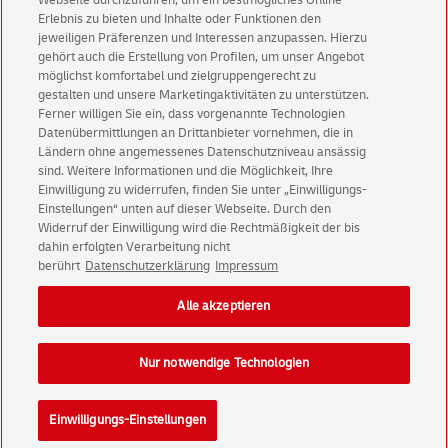
Webseite durchzuführen, um ein bestmögliches Online-
Erlebnis zu bieten und Inhalte oder Funktionen den
Privatkunden
sichern sich einen
5 € Gutschein
jeweiligen Präferenzen und Interessen anzupassen. Hierzu
für POSTSCAN!
gehört auch die Erstellung von Profilen, um unser Angebot
Geschäftskunden
erhalten einen
5 € Gutschein
möglichst komfortabel und zielgruppengerecht zu
gestalten und unsere Marketingaktivitäten zu unterstützen.
für Briefmarke individuell!
Ferner willigen Sie ein, dass vorgenannte Technologien
Datenübermittlungen an Drittanbieter vornehmen, die in
Ländern ohne angemessenes Datenschutzniveau ansässig
Zur Newsletter-Anmeldung
sind. Weitere Informationen und die Möglichkeit, Ihre
Einwilligung zu widerrufen, finden Sie unter „Einwilligungs-
Einstellungen“ unten auf dieser Webseite. Durch den
Widerruf der Einwilligung wird die Rechtmäßigkeit der bis
dahin erfolgten Verarbeitung nicht
© Sat Aug 08 04:00:12 CEST 2026 Deutsche Post AG
berührt
Datenschutzerklärung
Impressum
Impressum
Datenschutz
Alle akzeptieren
Einwilligungs-Einstellungen
Rechtliche Hinweise
Barrierefreiheit
Nur notwendige Technologien
Einwilligungs-Einstellungen
Konzern
Karriere
Presse
Investoren