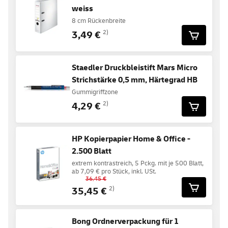
weiss
8 cm Rückenbreite
3,49 €
2)
Staedler Druckbleistift Mars Micro
Strichstärke 0,5 mm, Härtegrad HB
Gummigriffzone
4,29 €
2)
HP Kopierpapier Home & Office -
2.500 Blatt
extrem kontrastreich, 5 Pckg. mit je 500 Blatt,
ab 7,09 € pro Stück, inkl. USt.
36,45 €
35,45 €
2)
Bong Ordnerverpackung für 1