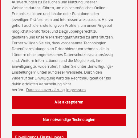
Auswertungen zu Besuchen und Nutzung unserer
Aktionen - jetzt mit Vorteil
Webseite durchzuführen, um ein bestmögliches Online-
Erlebnis zu bieten und Inhalte oder Funktionen den
Privatkunden
sichern sich einen
5 € Gutschein
jeweiligen Präferenzen und Interessen anzupassen. Hierzu
für POSTSCAN!
gehört auch die Erstellung von Profilen, um unser Angebot
Geschäftskunden
erhalten einen
5 € Gutschein
möglichst komfortabel und zielgruppengerecht zu
gestalten und unsere Marketingaktivitäten zu unterstützen.
für Briefmarke individuell!
Ferner willigen Sie ein, dass vorgenannte Technologien
Datenübermittlungen an Drittanbieter vornehmen, die in
Ländern ohne angemessenes Datenschutzniveau ansässig
Zur Newsletter-Anmeldung
sind. Weitere Informationen und die Möglichkeit, Ihre
Einwilligung zu widerrufen, finden Sie unter „Einwilligungs-
Einstellungen“ unten auf dieser Webseite. Durch den
Widerruf der Einwilligung wird die Rechtmäßigkeit der bis
dahin erfolgten Verarbeitung nicht
© Fri Aug 07 07:05:45 CEST 2026 Deutsche Post AG
berührt
Datenschutzerklärung
Impressum
Impressum
Datenschutz
Alle akzeptieren
Einwilligungs-Einstellungen
Rechtliche Hinweise
Barrierefreiheit
Nur notwendige Technologien
Einwilligungs-Einstellungen