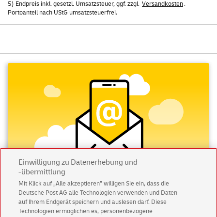
5) Endpreis inkl. gesetzl. Umsatzsteuer, ggf. zzgl.
Versandkosten
.
Portoanteil nach UStG umsatzsteuerfrei.
Einwilligung zu Datenerhebung und
-übermittlung
Mit Klick auf „Alle akzeptieren” willigen Sie ein, dass die
Deutsche Post AG alle Technologien verwenden und Daten
Abonnieren Sie unseren Newsletter
auf Ihrem Endgerät speichern und auslesen darf. Diese
Technologien ermöglichen es, personenbezogene
Immer informiert über exklusive Angebote und