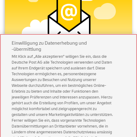
Einwilligung zu Datenerhebung und
-übermittlung
Mit Klick auf „Alle akzeptieren” willigen Sie ein, dass die
Deutsche Post AG alle Technologien verwenden und Daten
Abonnieren Sie unseren Newsletter
auf Ihrem Endgerät speichern und auslesen darf. Diese
Technologien ermöglichen es, personenbezogene
Immer informiert über exklusive Angebote und
Auswertungen zu Besuchen und Nutzung unserer
Aktionen - jetzt mit Vorteil
Webseite durchzuführen, um ein bestmögliches Online-
Erlebnis zu bieten und Inhalte oder Funktionen den
Privatkunden
sichern sich einen
5 € Gutschein
jeweiligen Präferenzen und Interessen anzupassen. Hierzu
für POSTSCAN!
gehört auch die Erstellung von Profilen, um unser Angebot
Geschäftskunden
erhalten einen
5 € Gutschein
möglichst komfortabel und zielgruppengerecht zu
gestalten und unsere Marketingaktivitäten zu unterstützen.
für Briefmarke individuell!
Ferner willigen Sie ein, dass vorgenannte Technologien
Datenübermittlungen an Drittanbieter vornehmen, die in
Ländern ohne angemessenes Datenschutzniveau ansässig
Zur Newsletter-Anmeldung