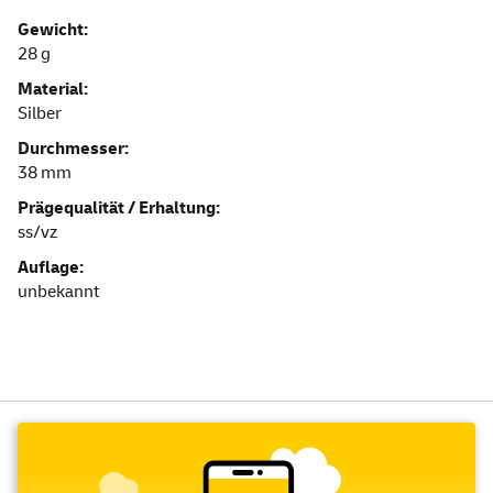
Gewicht:
28 g
Material:
Silber
Durchmesser:
38 mm
Prägequalität / Erhaltung:
ss/vz
Auflage:
unbekannt