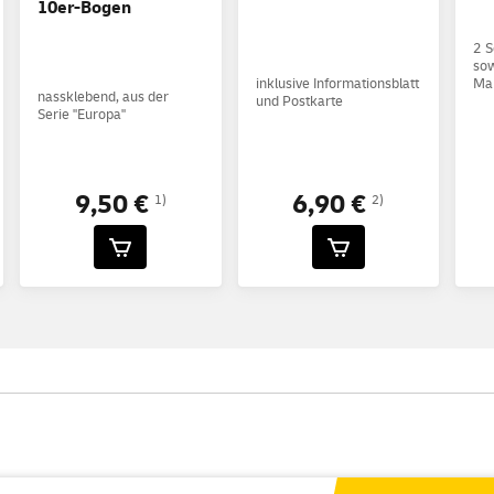
10er-Bogen
2 S
so
inklusive Informationsblatt
Ma
nassklebend, aus der
und Postkarte
Serie "Europa"
9,50 €
6,90 €
1)
2)