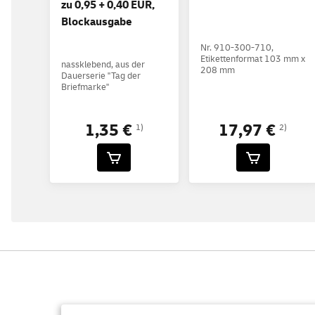
zu 0,95 + 0,40 EUR,
Blockausgabe
Nr. 910-300-710,
Etikettenformat 103 mm x
nassklebend, aus der
208 mm
Dauerserie "Tag der
Briefmarke"
1,35 €
17,97 €
1)
2)