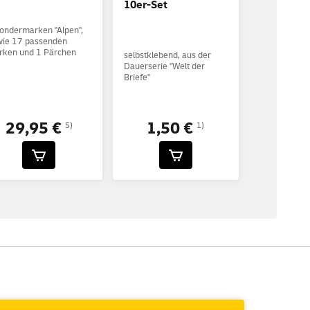
10er-Set
ondermarken "Alpen",
wie 17 passenden
rken und 1 Pärchen
selbstklebend, aus der
Dauerserie "Welt der
Briefe"
29,95 €
1,50 €
5)
1)