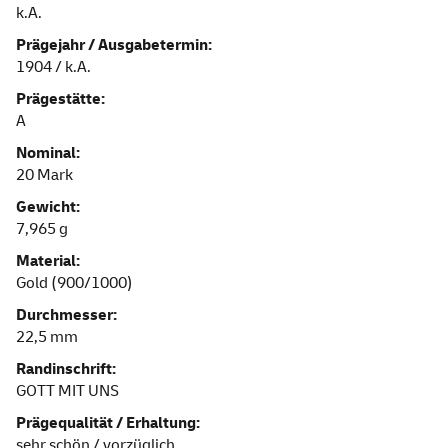
k.A.
Prägejahr / Ausgabetermin:
1904 / k.A.
Prägestätte:
A
Nominal:
20 Mark
Gewicht:
7,965 g
Material:
Gold (900/1000)
Durchmesser:
22,5 mm
Randinschrift:
GOTT MIT UNS
Prägequalität / Erhaltung:
sehr schön / vorzüglich