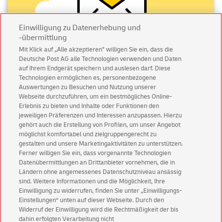
Einwilligung zu Datenerhebung und
-übermittlung
Mit Klick auf „Alle akzeptieren” willigen Sie ein, dass die
Deutsche Post AG alle Technologien verwenden und Daten
Abonnieren Sie unseren Newsletter
auf Ihrem Endgerät speichern und auslesen darf. Diese
Technologien ermöglichen es, personenbezogene
Immer informiert über exklusive Angebote und
Auswertungen zu Besuchen und Nutzung unserer
Aktionen - jetzt mit Vorteil
Webseite durchzuführen, um ein bestmögliches Online-
Erlebnis zu bieten und Inhalte oder Funktionen den
Privatkunden
sichern sich einen
5 € Gutschein
jeweiligen Präferenzen und Interessen anzupassen. Hierzu
für POSTSCAN!
gehört auch die Erstellung von Profilen, um unser Angebot
Geschäftskunden
erhalten einen
5 € Gutschein
möglichst komfortabel und zielgruppengerecht zu
gestalten und unsere Marketingaktivitäten zu unterstützen.
für Briefmarke individuell!
Ferner willigen Sie ein, dass vorgenannte Technologien
Datenübermittlungen an Drittanbieter vornehmen, die in
Ländern ohne angemessenes Datenschutzniveau ansässig
Zur Newsletter-Anmeldung
sind. Weitere Informationen und die Möglichkeit, Ihre
Einwilligung zu widerrufen, finden Sie unter „Einwilligungs-
Einstellungen“ unten auf dieser Webseite. Durch den
Widerruf der Einwilligung wird die Rechtmäßigkeit der bis
dahin erfolgten Verarbeitung nicht