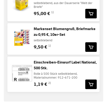
selbstklebend, aus der Dauerserie "Welt der
Briefe"
95,00 €
1)
Markenset Blumengruß, Briefmarke
zu 0,95 €, 10er-Set
selbstklebend
9,50 €
1)
Einschreiben-Einwurf Label National,
500 Stk.
Rolle à 500 Stück selbstklebend,
Materialnummer: 912-671-200
1,19 €
2)