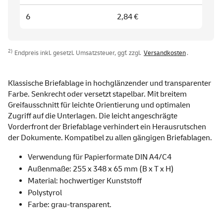
6
2,84 €
2)
Endpreis inkl. gesetzl. Umsatzsteuer, ggf. zzgl.
Versandkosten
.
Klassische Briefablage in hochglänzender und transparenter
Farbe. Senkrecht oder versetzt stapelbar. Mit breitem
Greifausschnitt für leichte Orientierung und optimalen
Zugriff auf die Unterlagen. Die leicht angeschrägte
Vorderfront der Briefablage verhindert ein Herausrutschen
der Dokumente. Kompatibel zu allen gängigen Briefablagen.
Verwendung für Papierformate DIN A4/C4
Außenmaße: 255 x 348 x 65 mm (B x T x H)
Material: hochwertiger Kunststoff
Polystyrol
Farbe: grau-transparent.