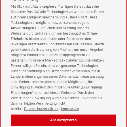
Mit Klick auf „Alle akzeptieren” willigen Sie ein, dass die
Deutsche Post AG alle Technologien verwenden und Daten
Abonnieren Sie unseren Newsletter
auf Ihrem Endgerät speichern und auslesen darf. Diese
Technologien ermöglichen es, personenbezogene
Immer informiert über exklusive Angebote und
Auswertungen zu Besuchen und Nutzung unserer
Aktionen - jetzt mit Vorteil
Webseite durchzuführen, um ein bestmögliches Online-
Erlebnis zu bieten und Inhalte oder Funktionen den
Privatkunden
sichern sich einen
5 € Gutschein
jeweiligen Präferenzen und Interessen anzupassen. Hierzu
für POSTSCAN!
gehört auch die Erstellung von Profilen, um unser Angebot
Geschäftskunden
erhalten einen
5 € Gutschein
möglichst komfortabel und zielgruppengerecht zu
gestalten und unsere Marketingaktivitäten zu unterstützen.
für Briefmarke individuell!
Ferner willigen Sie ein, dass vorgenannte Technologien
Datenübermittlungen an Drittanbieter vornehmen, die in
Ländern ohne angemessenes Datenschutzniveau ansässig
Zur Newsletter-Anmeldung
sind. Weitere Informationen und die Möglichkeit, Ihre
Einwilligung zu widerrufen, finden Sie unter „Einwilligungs-
Einstellungen“ unten auf dieser Webseite. Durch den
Widerruf der Einwilligung wird die Rechtmäßigkeit der bis
dahin erfolgten Verarbeitung nicht
© Mon Aug 10 12:19:04 CEST 2026 Deutsche Post AG
berührt
Datenschutzerklärung
Impressum
Impressum
Datenschutz
Alle akzeptieren
Einwilligungs-Einstellungen
Rechtliche Hinweise