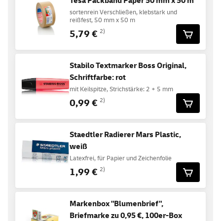
Tesa Packband Paper 50 mm x 50 m
sortenrein Verschließen, klebstark und
reißfest, 50 mm x 50 m
5,79 €
2)
Stabilo Textmarker Boss Original,
Schriftfarbe: rot
mit Keilspitze, Strichstärke: 2 + 5 mm
0,99 €
2)
Staedtler Radierer Mars Plastic,
weiß
Latexfrei, für Papier und Zeichenfolie
1,99 €
2)
Markenbox "Blumenbrief",
Briefmarke zu 0,95 €, 100er-Box