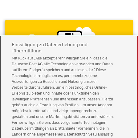
Einwilligung zu Datenerhebung und
-übermittlung
Mit Klick auf „Alle akzeptieren” willigen Sie ein, dass die
Deutsche Post AG alle Technologien verwenden und Daten
auf Ihrem Endgerät speichern und auslesen darf. Diese
Technologien ermöglichen es, personenbezogene
Auswertungen zu Besuchen und Nutzung unserer
Webseite durchzuführen, um ein bestmögliches Online-
Erlebnis zu bieten und Inhalte oder Funktionen den
jeweiligen Präferenzen und Interessen anzupassen. Hierzu
Abonnieren Sie unseren Newsletter
gehört auch die Erstellung von Profilen, um unser Angebot
möglichst komfortabel und zielgruppengerecht zu
gestalten und unsere Marketingaktivitäten zu unterstützen.
Immer informiert über exklusive Angebote und
Ferner willigen Sie ein, dass vorgenannte Technologien
Aktionen - jetzt mit Vorteil
Datenübermittlungen an Drittanbieter vornehmen, die in
Privatkunden
sichern sich einen
5 € Gutschein
Ländern ohne angemessenes Datenschutzniveau ansässig