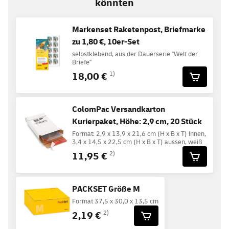
könnten
Markenset Raketenpost, Briefmarke
zu 1,80 €, 10er-Set
selbstklebend, aus der Dauerserie "Welt der
Briefe"
18,00 €
1)
ColomPac Versandkarton
Kurierpaket, Höhe: 2,9 cm, 20 Stück
Format: 2,9 x 13,9 x 21,6 cm (H x B x T) Innen,
3,4 x 14,5 x 22,5 cm (H x B x T) aussen, weiß
11,95 €
2)
PACKSET Größe M
Format 37,5 x 30,0 x 13,5 cm
2,19 €
2)