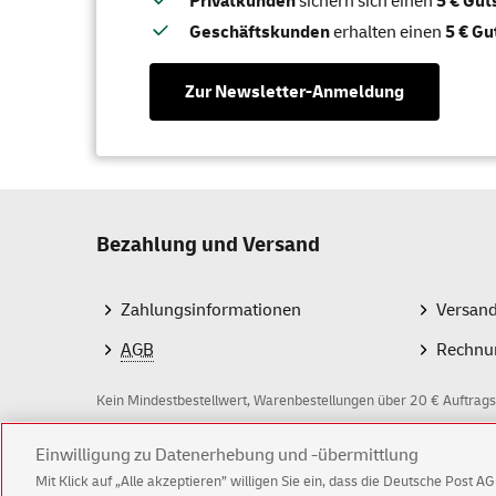
Privatkunden
sichern sich einen
5 € Gu
Geschäftskunden
erhalten einen
5 € Gu
Zur Newsletter-Anmeldung
Bezahlung und Versand
Zahlungsinformationen
Versan
AGB
Rechnu
Kein Mindestbestellwert, Warenbestellungen über 20 € Auftrags
Einwilligung zu Datenerhebung und -übermittlung
Z
Mit Klick auf „Alle akzeptieren” willigen Sie ein, dass die Deutsche Post 