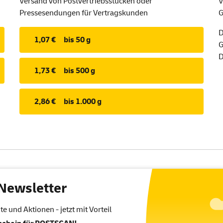
Versand von Postvertriebsstücken oder
V
Pressesendungen für Vertragskunden
G
D
1,07 €
bis 50 g
G
D
1,73 €
bis 500 g
2,86 €
bis 1.000 g
Newsletter
 und Aktionen - jetzt mit Vorteil