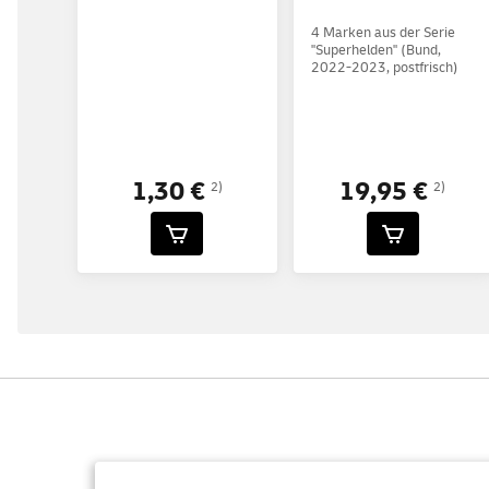
4 Marken aus der Serie
"Superhelden" (Bund,
2022-2023, postfrisch)
1,30 €
19,95 €
2)
2)