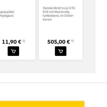
Standardbrief zu je 0,95
gequalität:
EUR mit Matrixcode,
mpelglanz
haftklebend, im 500er-
Karton
11,90 €
505,00 €
2)
5)