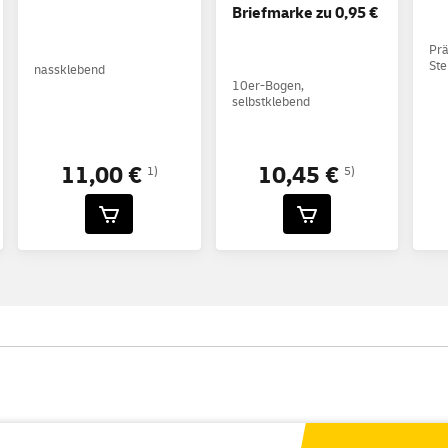
Briefmarke zu 0,95 €
Prä
Ste
nassklebend
10er-Bogen,
selbstklebend
11,00 €
10,45 €
1)
5)