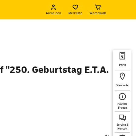
Anmelden
Merkliste
Warenkorb
Porto
f "250. Geburtstag E.T.A.
Standorte
Häufige
Fragen
Service &
Kontakt