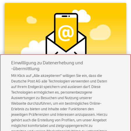
Einwilligung zu Datenerhebung und
-übermittlung
Mit Klick auf „Alle akzeptieren” willigen Sie ein, dass die
Deutsche Post AG alle Technologien verwenden und Daten
Abonnieren Sie unseren Newsletter
auf Ihrem Endgerät speichern und auslesen darf. Diese
Technologien ermöglichen es, personenbezogene
Immer informiert über exklusive Angebote und
Auswertungen zu Besuchen und Nutzung unserer
Aktionen - jetzt mit Vorteil
Webseite durchzuführen, um ein bestmögliches Online-
Erlebnis zu bieten und Inhalte oder Funktionen den
Privatkunden
sichern sich einen
5 € Gutschein
jeweiligen Präferenzen und Interessen anzupassen. Hierzu
für POSTSCAN!
gehört auch die Erstellung von Profilen, um unser Angebot
Geschäftskunden
erhalten einen
5 € Gutschein
möglichst komfortabel und zielgruppengerecht zu