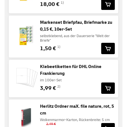
18,00 €
1)
Markenset Briefpfau, Briefmarke zu
0,15 €, 10er-Set
selbstklebend, aus der Dauerserie "Welt der
Briefe"
1,50 €
1)
Klebeetiketten für DHL Online
Frankierung
im 100er-Set
3,99 €
2)
Herlitz Ordner maX. file nature, rot, 5
cm
Wolkenmarmor-Karton, Rückenbreite: 5 cm
2,49 €