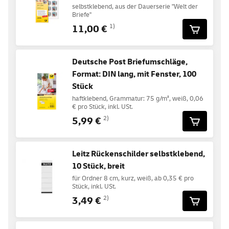
selbstklebend, aus der Dauerserie "Welt der
Briefe"
11,00 €
1)
Deutsche Post Briefumschläge,
Format: DIN lang, mit Fenster, 100
Stück
haftklebend, Grammatur: 75 g/m², weiß, 0,06
€ pro Stück, inkl. USt.
5,99 €
2)
Leitz Rückenschilder selbstklebend,
10 Stück, breit
für Ordner 8 cm, kurz, weiß, ab 0,35 € pro
Stück, inkl. USt.
3,49 €
2)