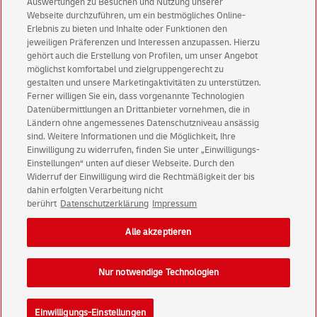
Auswertungen zu Besuchen und Nutzung unserer
Aktionen - jetzt mit Vorteil
Webseite durchzuführen, um ein bestmögliches Online-
Erlebnis zu bieten und Inhalte oder Funktionen den
Privatkunden
sichern sich einen
5 € Gutschein
jeweiligen Präferenzen und Interessen anzupassen. Hierzu
für POSTSCAN!
gehört auch die Erstellung von Profilen, um unser Angebot
Geschäftskunden
erhalten einen
5 € Gutschein
möglichst komfortabel und zielgruppengerecht zu
gestalten und unsere Marketingaktivitäten zu unterstützen.
für Briefmarke individuell!
Ferner willigen Sie ein, dass vorgenannte Technologien
Datenübermittlungen an Drittanbieter vornehmen, die in
Ländern ohne angemessenes Datenschutzniveau ansässig
Zur Newsletter-Anmeldung
sind. Weitere Informationen und die Möglichkeit, Ihre
Einwilligung zu widerrufen, finden Sie unter „Einwilligungs-
Einstellungen“ unten auf dieser Webseite. Durch den
Widerruf der Einwilligung wird die Rechtmäßigkeit der bis
dahin erfolgten Verarbeitung nicht
© Fri Aug 07 22:11:03 CEST 2026 Deutsche Post AG
berührt
Datenschutzerklärung
Impressum
Impressum
Datenschutz
Alle akzeptieren
Einwilligungs-Einstellungen
Rechtliche Hinweise
Barrierefreiheit
Nur notwendige Technologien
Einwilligungs-Einstellungen