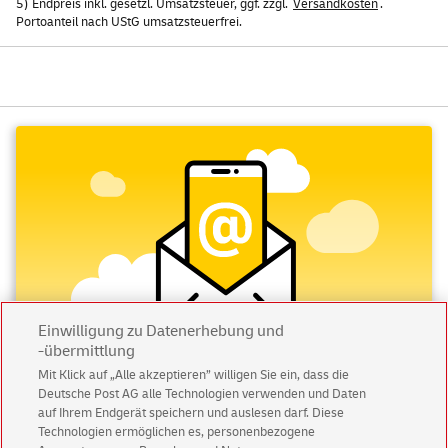
5) Endpreis inkl. gesetzl. Umsatzsteuer, ggf. zzgl.
Versandkosten
.
Portoanteil nach UStG umsatzsteuerfrei.
Einwilligung zu Datenerhebung und
-übermittlung
Mit Klick auf „Alle akzeptieren” willigen Sie ein, dass die
Deutsche Post AG alle Technologien verwenden und Daten
Abonnieren Sie unseren Newsletter
auf Ihrem Endgerät speichern und auslesen darf. Diese
Technologien ermöglichen es, personenbezogene
Immer informiert über exklusive Angebote und